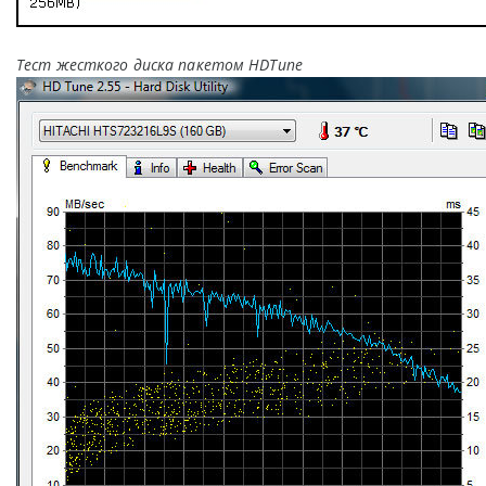
Тест жесткого диска пакетом HDTune