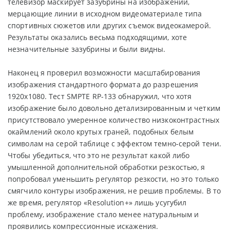
телевизор маскирует зазубрины на изображении,
мерцающие линии в исходном видеоматериале типа
спортивных сюжетов или других съемок видеокамерой.
Результаты оказались весьма подходящими, хоте
незначительные зазубрины и были видны.
Наконец я проверил возможности масштабирования
изображения стандартного формата до разрешения
1920х1080. Тест SMPTE RP-133 обнаружил, что хотя
изображение было довольно детализированным и четким
присутствовало умеренное количество низкоконтрастных
окаймлений около крутых граней, подобных белым
символам на серой таблице с эффектом темно-серой тени.
Чтобы убедиться, что это не результат какой либо
умышленной дополнительной обработки резкостью, я
попробовал уменьшить регулятор резкости, но это только
смягчило контуры изображения, не решив проблемы. В то
же время, регулятор «Resolution+» лишь усугубил
проблему, изображение стало менее натуральным и
проявились компрессионные искажения.