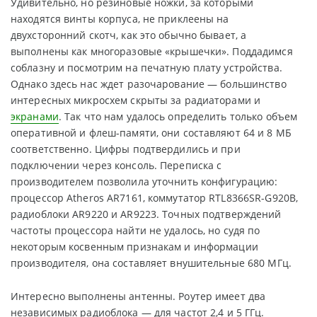
Удивительно, но резиновые ножки, за которыми
находятся винты корпуса, не приклеены на
двухсторонний скотч, как это обычно бывает, а
выполнены как многоразовые «крышечки». Поддадимся
соблазну и посмотрим на печатную плату устройства.
Однако здесь нас ждет разочарование — большинство
интересных микросхем скрыты за радиаторами и
экранами
. Так что нам удалось определить только объем
оперативной и флеш-памяти, они составляют 64 и 8 МБ
соответственно. Цифры подтвердились и при
подключении через консоль. Переписка с
производителем позволила уточнить конфигурацию:
процессор Atheros AR7161, коммутатор RTL8366SR-G920B,
радиоблоки AR9220 и AR9223. Точных подтверждений
частоты процессора найти не удалось, но судя по
некоторым косвенным признакам и информации
производителя, она составляет внушительные 680 МГц.
Интересно выполнены антенны. Роутер имеет два
независимых радиоблока — для частот 2,4 и 5 ГГц.