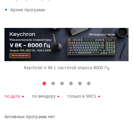
Архив программ
Keychron V 8K с частотой опроса 8000 Гц
Д
по дате
по вендору
только в MICS
Активных программ нет