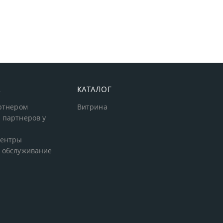
А
КАТАЛОГ
артнером
Витрина
 партнеров у
центры
 обслуживание