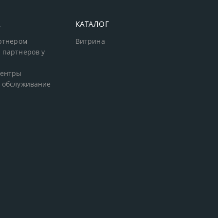
А
КАТАЛОГ
артнером
Витрина
 партнеров у
центры
 обслуживание