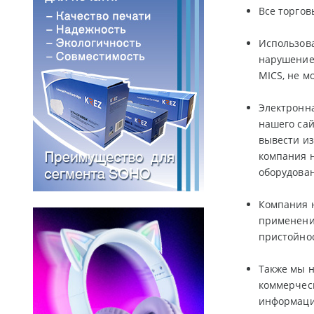
Все торго
Использова
нарушение
MICS, не м
Электронна
нашего сай
вывести из
компания н
оборудова
Компания н
применения
пристойно
Также мы н
коммерчес
информаци