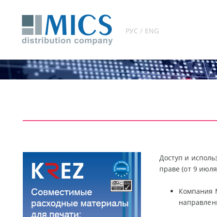
РУС / ENG
Доступ и исполь
праве (от 9 июл
Компания M
направлен