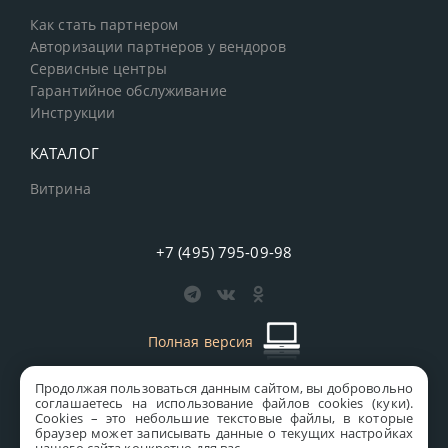
Как стать партнером
Авторизации партнеров у вендоров
Сервисные центры
Гарантийное обслуживание
Инструкции
КАТАЛОГ
Витрина
+7 (495) 795-09-98
Полная версия
Продолжая пользоваться данным сайтом, вы добровольно
старая версия сайта
MICS
соглашаетесь на использование файлов cookies (куки).
Сookies – это небольшие текстовые файлы, в которые
Все права защищены © 1997-2026 MICS Distribution Company
браузер может записывать данные о текущих настройках