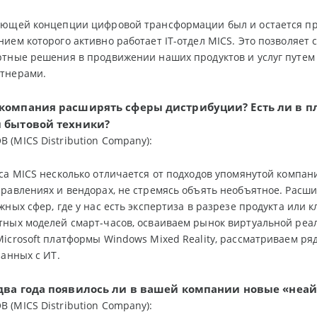
ющей концепции цифровой трансформации был и остается при
ием которого активно работает IT-отдел MICS. Это позволяет
тные решения в продвижении наших продуктов и услуг путем 
тнерами.
компания расширять сферы дистрибуции? Есть ли в п
 бытовой техники?
(MICS Distribution Company):
са MICS несколько отличается от подходов упомянутой компа
равлениях и вендорах, не стремясь объять необъятное. Расш
жных сфер, где у нас есть экспертиза в разрезе продукта или 
ных моделей смарт-часов, осваиваем рынок виртуальной реал
icrosoft платформы Windows Mixed Reality, рассматриваем ря
занных с ИТ.
 два года появилось ли в вашей компании новые «не
(MICS Distribution Company):