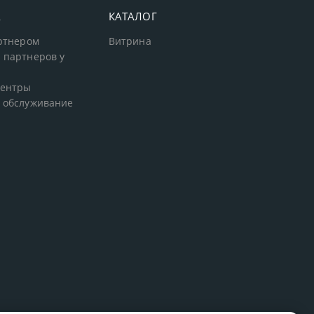
А
КАТАЛОГ
артнером
Витрина
 партнеров у
центры
 обслуживание