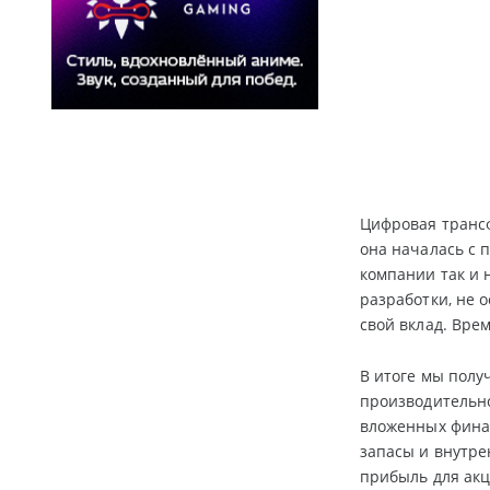
Цифровая транс
она началась с 
компании так и 
разработки, не 
свой вклад. Вре
В итоге мы пол
производительно
вложенных финан
запасы и внутре
прибыль для ак