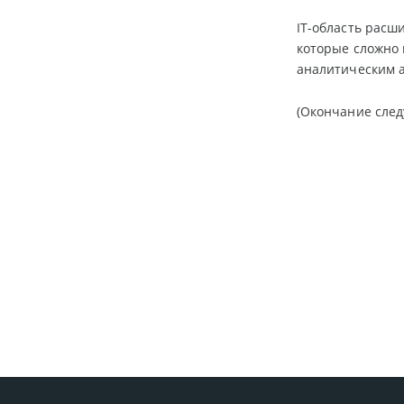
IT-область расш
которые сложно 
аналитическим а
(Окончание след