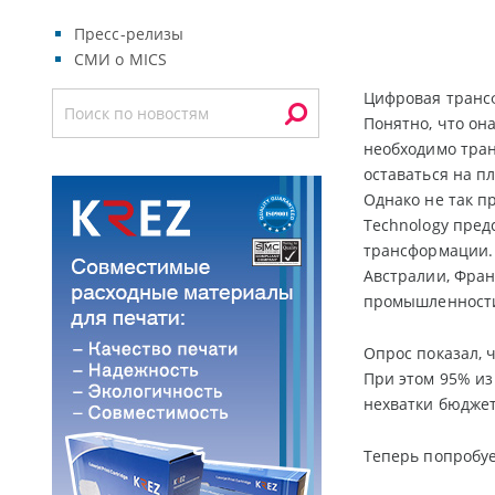
Пресс-релизы
СМИ о MICS
Цифровая трансф
Понятно, что он
необходимо тра
оставаться на п
Однако не так п
Technology пред
трансформации. 
Австралии, Фран
промышленности,
Опрос показал, 
При этом 95% из
нехватки бюджет
Теперь попробуе