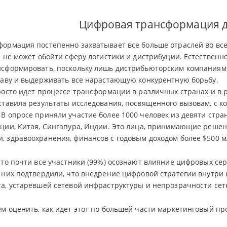
Цифровая трансформация 
ормация постепенно захватывает все больше отраслей во всем
а не может обойти сферу логистики и дистрибуции. Естественно
нсформировать, поскольку лишь дистрибьюторским компаниям,
лаву и выдерживать все нарастающую конкурентную борьбу.
росто идет процессе трансформации в различных странах и в 
ставила результаты исследования, посвященного вызовам, с 
В опросе приняли участие более 1000 человек из девяти стра
ции, Китая, Сингапура, Индии. Это лица, принимающие решен
 здравоохранения, финансов с годовым доходом более $500 м
что почти все участники (99%) осознают влияние цифровых се
 них подтвердили, что внедрение цифровой стратегии внутри
а, устаревшей сетевой инфраструктуры и непрозрачности сет
м оценить, как идет этот по большей части маркетинговый п