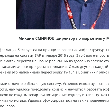
Михаил СМИРНОВ, директор по маркетингу MI
формация базируется на принципе развития инфраструктуры к
перехода на систему SAP в январе 2015 года. Это было непрост
не смогли перейти на новые рельсы. Было довольно сложно от
останавливая все процессы в компании. Около двух лет каждый
менами это напоминало перестройку Ту-134 в Боинг 777 прямо 
учили отлично работающую систему. Успешно используя совр
сти, нам удалось преодолеть кризис и научиться работать эф
сов по каждым товарной позиции, менеджеру и клиенту. Как 
нняя логистика. Удалось сфокусироваться на тех направления
ционеров.