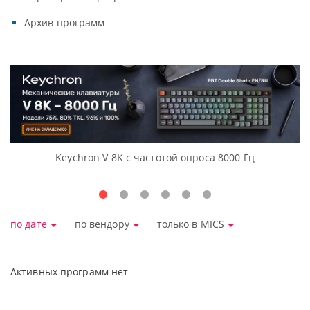
Архив программ
Keychron V 8K с частотой опроса 8000 Гц
Д
по дате
по вендору
только в MICS
Активных программ нет