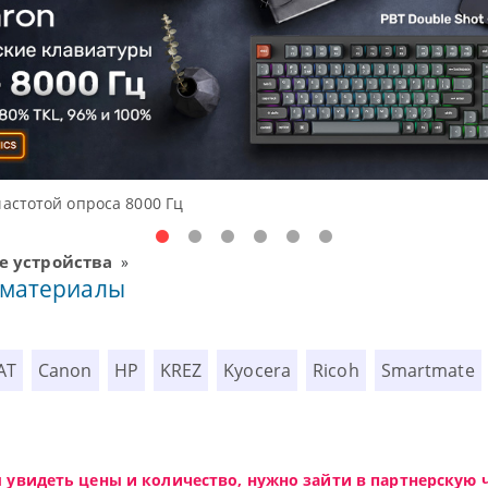
частотой опроса 8000 Гц
 устройства
»
 материалы
AT
Canon
HP
KREZ
Kyocera
Ricoh
Smartmate
ы увидеть цены и количество, нужно зайти в партнерскую ч