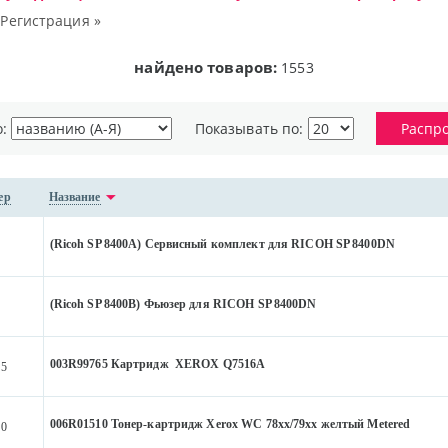
|
Регистрация »
найдено товаров:
1553
о:
Показывать по:
Распр
ер
Название
(Ricoh SP 8400A) Сервисный комплект для RICOH SP 8400DN
(Ricoh SP 8400B) Фьюзер для RICOH SP 8400DN
003R99765 Картридж XEROX Q7516A
65
006R01510 Тонер-картридж Xerox WC 78хх/79хх желтый Metered
10