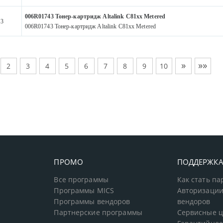
006R01743 Тонер-картридж Altalink C81xx Metered
43
006R01743 Тонер-картридж Altalink C81xx Metered
»
»»
2
3
4
5
6
7
8
9
10
ПРОМО
ПОДДЕРЖК
Все программы
Как стать п
Программы MICS
Авторизации
Программы вендоров
вендоров
Партнерские программы
Сервисные 