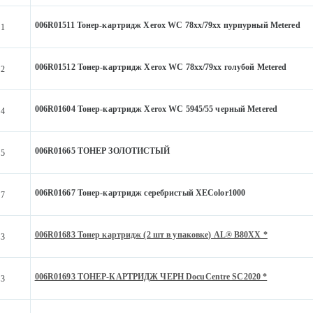
006R01511 Тонер-картридж Xerox WC 78хх/79хх пурпурный Metered
11
006R01512 Тонер-картридж Xerox WC 78хх/79хх голубой Metered
12
006R01604 Тонер-картридж Xerox WC 5945/55 черный Metered
04
006R01665 ТОНЕР ЗОЛОТИСТЫЙ
65
006R01667 Тонер-картридж серебристый XEColor1000
67
006R01683 Тонер картридж (2 шт в упаковке) AL® B80XX *
83
006R01693 ТОНЕР-КАРТРИДЖ ЧЕРН DocuCentre SC2020 *
93