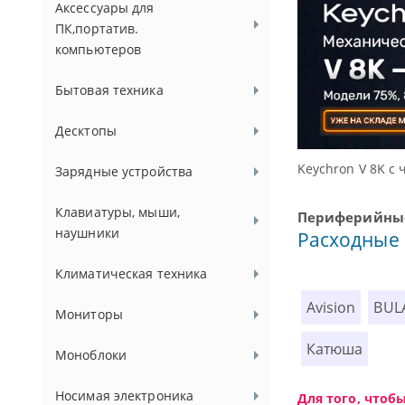
Аксессуары для
ПК,портатив.
компьютеров
Бытовая техника
Десктопы
ссуаров.
Keychron V 8K с 
Зарядные устройства
Клавиатуры, мыши,
Периферийные
наушники
Расходные
Климатическая техника
Avision
BUL
Мониторы
Катюша
Моноблоки
Носимая электроника
Для того, чтоб