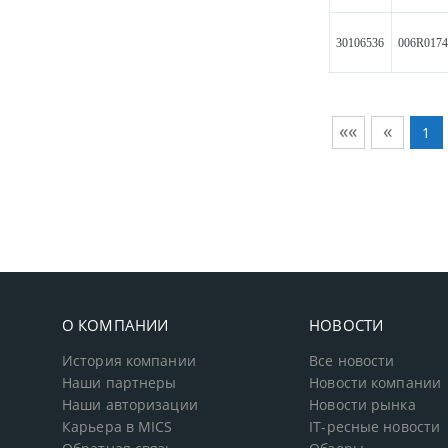
30106536
006R017
««
«
1
О КОМПАНИИ
НОВОСТИ
История компании
Все новости
Наши партнеры
Новости компании
Наши авторизации
Новости рынка
Карьера в MICS
IT-ресные новости