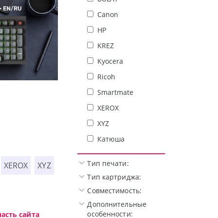
Canon
HP
KREZ
Kyocera
Ricoh
Доступные решения начального уровня, новы
Smartmate
XEROX
XYZ
Катюша
Тип печати:
XEROX
XYZ
Тип картриджа:
Совместимость:
Дополнительные
особенности:
асть сайта