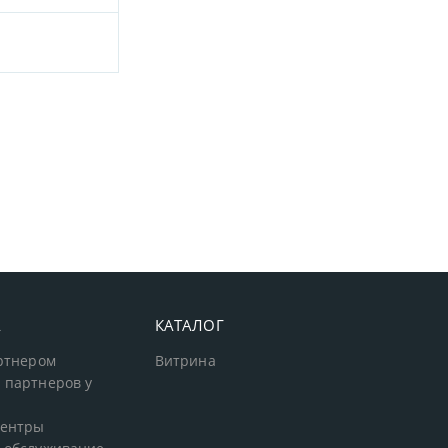
А
КАТАЛОГ
артнером
Витрина
 партнеров у
центры