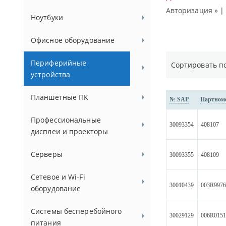
Авторизация »
Ноутбуки
Офисное оборудование
Периферийные
Сортировать п
устройства
Планшетные ПК
№ SAP
Партном
Профессиональные
30093354
408107
дисплеи и проекторы
Серверы
30093355
408109
Сетевое и Wi-Fi
30010439
003R997
оборудование
Системы бесперебойного
30029129
006R015
питания