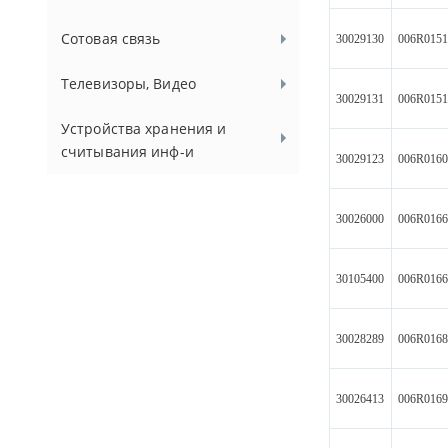
Сотовая связь
30029130
006R015
Телевизоры, Видео
30029131
006R015
Устройства хранения и
считывания инф-и
30029123
006R016
30026000
006R016
30105400
006R016
30028289
006R016
30026413
006R016