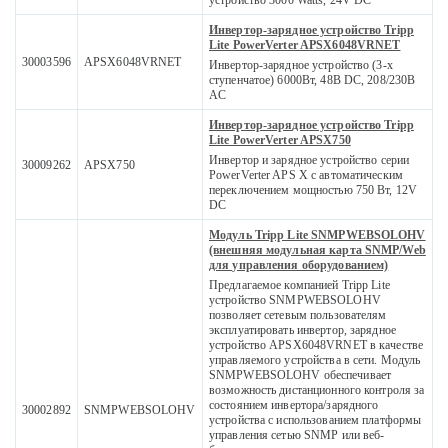
устройство 3000 Watts, 24V DC
Инвертор-зарядное устройство Tripp
Lite PowerVerter APSX6048VRNET
30003596
APSX6048VRNET
Инвертор-зарядное устройство (3-х
ступенчатое) 6000Вт, 48В DC, 208/230В
AC
Инвертор-зарядное устройство Tripp
Lite PowerVerter APSX750
Инвертор и зарядное устройство серии
30009262
APSX750
PowerVerter APS X с автоматическим
переключением мощностью 750 Вт, 12V
DC
Модуль Tripp Lite SNMPWEBSOLOHV
(внешняя модульная карта SNMP/Web
для управления оборудованием)
Предлагаемое компанией Tripp Lite
устройство SNMPWEBSOLOHV
позволяет сетевым пользователям
эксплуатировать инвертор, зарядное
устройство APSX6048VRNET в качестве
управляемого устройства в сети. Модуль
SNMPWEBSOLOHV обеспечивает
возможность дистанционного контроля за
состоянием инвертора/зарядного
30002892
SNMPWEBSOLOHV
устройства с использованием платформы
управления сетью SNMP или веб-