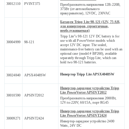
30012110
PVINT375
Преобразователь напряжения 12В-220В,
375Вт (от автомобильного
прикуривателя), 12VDC, 230VAC
Батарея Tripp Lite 98-121 (12V, 75 AH,
для инверторов, герметичная,
необслуживаемая)
Tripp Lite"s 98-121 12V DC battery is for
use with all PowerVerter models which
30004999
98-121
accept 12V DC input. The sealed,
maintenance-free battery can be used with an
optional case (model # BP260), available
separately through Tripp Lite, which can
hold two 98-121 batteries.
Инвертор Tripp Lite APSX4048SW
30024840
APSX4048SW
Инвертор-зарядное устройство Tripp
Lite PowerVerter APSINT2012
30010590
APSINT2012
Преобразователь напряжения 2000Вт,
12V-to-220V, 60/15A, порт RG45
Инвертор-зарядное устройство Tripp
Lite PowerVerter APSINT2424
30009271
APSINT2424
Инвертор-зарядное устройство 2400
Watts, 24V DC