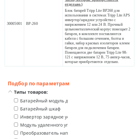
отдельно.)
Блок батарей Tripp Lite BP260 для
использования в системах Tripp Lite APS
инвертор/зарядное устройство с
30005001
BP-260
напряжением 12 или 24 В. Прочный
цельнометаллический корпус помещает 2
батареи, в комплекте поставляются
кабели с большим сечением, болты и
гайки, набор красных изоляторов клемм
батареи для подключения батареи.
Помещаются две батареи Tripp Lite 98-
121 с напряжением 12 В, 75 ампер-часов,
которые приобретаются отдельно.
Подбор по параметрам
Типы товаров:
Батарейный модуль для инверторов
Батарейный шкаф
Инвертор зарядное устройство
Модуль удаленного управления для ИБП
Преобразователь напряжения