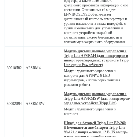
браузера, а также возможность
удаленного просмотра информации о его
состоянии. Опциональный модуль
ENVIROSENSE обеспечивает
дистанционный контроль температуры и
уровня влажности, а также интерфейс с
сухими контактами для управления и
контроля устройств аварийной
сигнализации, систем безопасности и
телекоммуникационного оборудования.
Модуль дистанционного управления
Tripp Lite APSRM4 (для инверторов и
инверторов/зарядных устройств Tripp
Lite серии PowerVerter)
30010582
APSRM4
Модуль удаленного управления и
контроля для APS/PV, 6 LED-
индикаторов, кнопка переключения
режимов работы.
Модуль дистанционного управления
Tripp Lite APSRMSW (для инверторов/
зарядных устройств Tripp Lite)
30002894
APSRMSW
Модуль удаленного управления и
контроля
Шкаф для батарей Tripp Lite BP-260
(Помещаются две батареи Tripp Lite
98-121 с напряжением 12 В, 75 ампер-
часов, которые приобретаются