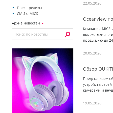
22.05.2026
Пресс-релизы
СМИ о MICS
Oceanview по
Архив новостей
Компания MICS 
высокотехнолог
продукцию до 24
20.05.2026
Обзор OUKIT
Представляем о
устройств своей
камерами и вну
19.05.2026