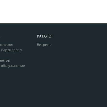
А
КАТАЛОГ
артнером
Витрина
 партнеров у
центры
 обслуживание