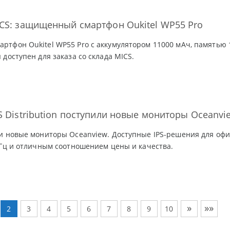
CS: защищенный смартфон Oukitel WP55 Pro
тфон Oukitel WP55 Pro с аккумулятором 11000 мАч, памятью 1
 доступен для заказа со склада MICS.
S Distribution поступили новые мониторы Oceanvi
и новые мониторы Oceanview. Доступные IPS-решения для офи
 Гц и отличным соотношением цены и качества.
»
»»
2
3
4
5
6
7
8
9
10