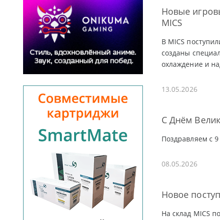
Новые игровы
MICS
В MICS поступил
созданы специал
охлаждение и на
13.05.2026
С Днём Вели
Поздравляем с 9
08.05.2026
Новое поступ
На склад MICS п