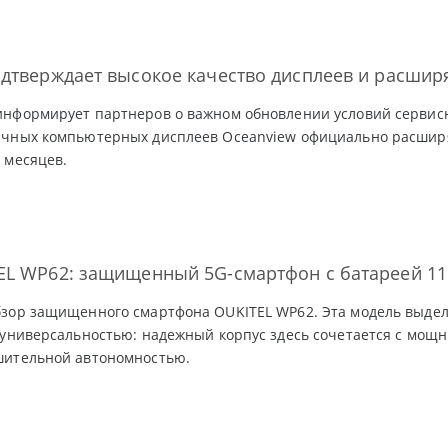
дтверждает высокое качество дисплеев и расширя
информирует партнеров о важном обновлении условий сервисн
ичных компьютерных дисплеев Oceanview официально расширя
 месяцев.
EL WP62: защищенный 5G-смартфон с батареей 11
бзор защищенного смартфона OUKITEL WP62. Эта модель выде
 универсальностью: надежный корпус здесь сочетается с мо
шительной автономностью.