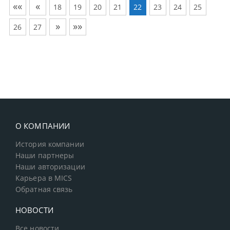
««
«
18
19
20
21
22
23
24
25
»
»»
26
27
О КОМПАНИИ
История компании
Наши партнеры
Наши авторизации
Карьера в MICS
Обратная связь
НОВОСТИ
Все новости