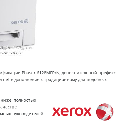
дификации Phaser 6128MFP/N, дополнительный префикс
hernet в дополнение к традиционному для подобных
м ниже, полностью
качестве
ёмных руководителей