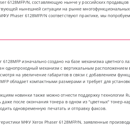
ser 6128MFP/N, составляющую нынче у российских продавцов ч
ствующей нынешней ситуации на рынке многофункциональных 
МФУ Phaser 6128MFP/N соответствуют практике, мы попробуе
r 6128MFP изначально создано на базе механизма цветного лаз
ван однопроходный механизм с вертикальным расположением 
есмотря на увеличение габаритов в связи с добавлением функ
MFP обладает компактными размерами и требует для установк
кциям новинки также можно отнести поддержку технологии Ru
 даже после окончания тонера в одном из "цветных" тонер-кар
одить одновременную печатать и отправку факсов.
еристики МФУ Xerox Phaser 6128MFP/N, заявленные производ