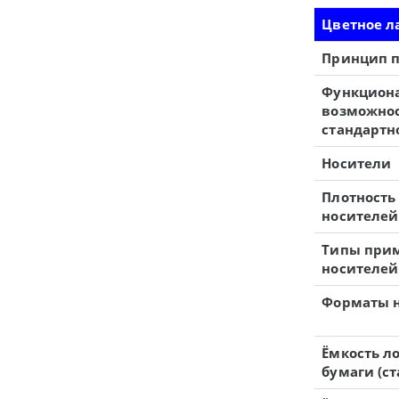
Цветное л
Принцип 
Функцион
возможнос
стандартн
Носители
Плотност
носителей
Типы при
носителей
Форматы 
Ёмкость л
бумаги (с