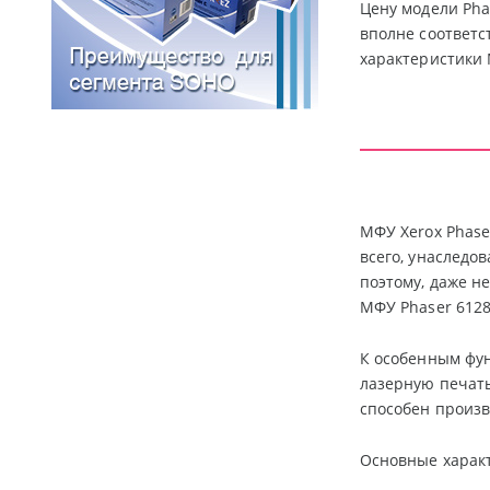
Цену модели Pha
вполне соответ
характеристики 
МФУ Xerox Phase
всего, унаследо
поэтому, даже н
МФУ Phaser 6128
К особенным фун
лазерную печать
способен произв
Основные характ