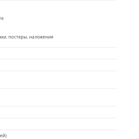
те
аки, постеры, наложения
ей)