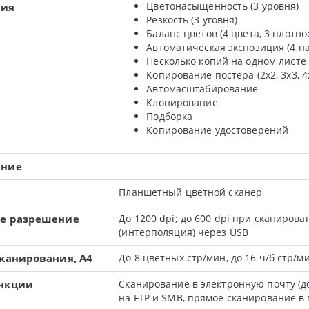
Цветонасыщенность (3 уровня)
ния
Резкость (3 уговня)
Баланс цветов (4 цвета, 3 плотно
Автоматическая экспозиция (4 н
Несколько копий на одном листе
Копирование постера (2х2, 3х3, 4
Автомасштабирование
Клонирование
Подборка
Копирование удостоверений
ание
Планшетный цветной сканер
е разрешение
До 1200 dpi; до 600 dpi при сканирова
(интерполяция) через USB
сканирования, А4
До 8 цветных стр/мин, до 16 ч/б стр/м
нкции
Сканирование в электронную почту (до
на FTP и SMB, прямое сканирование 