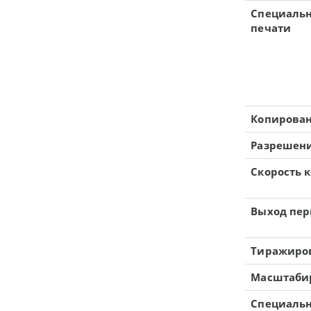
Специаль
печати
Копирова
Разрешен
Скорость 
Выход пер
Тиражиро
Масштаби
Специаль