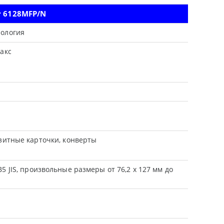
r 6128MFP/N
нология
акс
изитные карточки, конверты
A5, B5 JIS, произвольные размеры от 76,2 x 127 мм до