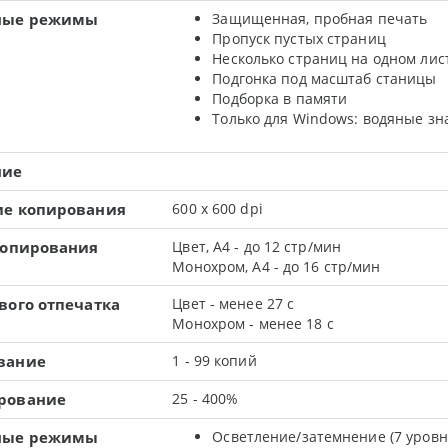
ные режимы
Защищенная, пробная печать
Пропуск пустых страниц
Несколько страниц на одном лис
Подгонка под масштаб станицы
Подборка в памяти
Только для Windows: водяные зн
ние
ие копирования
600 x 600 dpi
копирования
Цвет, А4 - до 12 стр/мин
Монохром, А4 - до 16 стр/мин
вого отпечатка
Цвет - менее 27 с
Монохром - менее 18 с
вание
1 - 99 копий
рование
25 - 400%
ные режимы
Осветление/затемнение (7 уровн