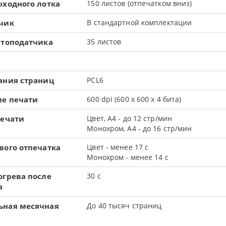
ыходного лотка
150 листов (отпечатком вниз)
чик
В стандартной комплектации
втоподатчика
35 листов
ания страниц
PCL6
е печати
600 dpi (600 x 600 х 4 бита)
печати
Цвет, А4 - до 12 стр/мин
Монохром, А4 - до 16 стр/мин
вого отпечатка
Цвет - менее 17 с
Монохром - менее 14 с
огрева после
30 с
я
ьная месячная
До 40 тысяч страниц