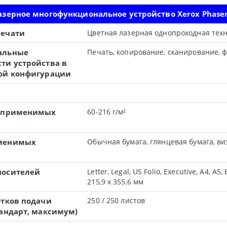
азерное многофункциональное устройство Xerox Phase
печати
Цветная лазерная однопроходная тех
альные
Печать, копирование, сканирование, ф
ти устройства в
ой конфигурации
ь применимых
60-216 г/м²
менимых
Обычная бумага, глянцевая бумага, в
носителей
Letter, Legal, US Folio, Executive, A4, 
215,9 x 355,6 мм
отков подачи
250 / 250 листов
тандарт, максимум)