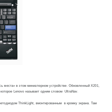
ось места» в этом миниатюрном устройстве. Обновленный
X
201,
 которое
Lenovo
называет одним словом
UltraNav
.
светодиодом
ThinkLight
, вмонтированным
в кромку экрана. Там