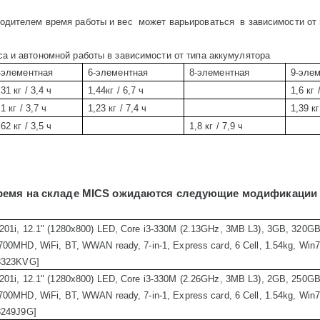
одителем время работы и вес
может варьироваться
в зависимости от
са и автономной работы в зависимости от типа аккумулятора
-элементная
6
-элементная
8
-элементная
9
-эле
,31 кг
/ 3,4 ч
1,44кг / 6,7 ч
1,6 кг
/
,1 кг
/ 3,7 ч
1,23 кг
/ 7,4 ч
1,39 кг
,62 кг
/ 3,5 ч
1,8 кг
/ 7,9 ч
ремя на складе
MICS
ожидаются следующие модификаци
201i, 12.1" (1280x800) LED, Core i3-330M (2.13GHz, 3MB L3), 3GB, 320G
700MHD, WiFi, BT, WWAN ready, 7-in-1, Express card, 6 Cell, 1.54kg, Win7
3323KVG]
201i, 12.1" (1280x800) LED, Core i3-330M (2.26GHz, 3MB L3), 2GB, 250G
700MHD, WiFi, BT, WWAN ready, 7-in-1, Express card, 6 Cell, 1.54kg, Win7
3249J9G]