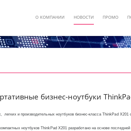
О КОМПАНИИ
НОВОСТИ
ПРОМО
П
ртативные бизнес-ноутбуки ThinkPa
х,
легких и производительных ноутбуков бизнес-класса
ThinkPad
X
201 
компактных ноутбуков Thin
kPad
X
201 разработано на основе последне