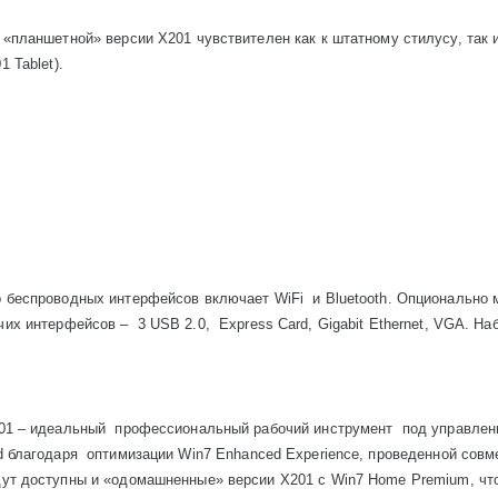
в «планшетной» версии
X
201 чувствителен как к штатному стилусу, так
01
Tablet
).
р беспроводных интерфейсов включает
WiFi
и
Bluetooth
. Опционально 
чих
интерфейсов
–
3 USB 2.0,
Express Card, Gigabit Ethernet, VGA.
Наб
01 – идеальный
профессиональный рабочий инструмент
под управле
d
благодаря
оптимизации
Win
7
Enhanced
Experience
, проведенной сов
дут доступны и «одомашненные» версии
X
201 с
Win
7
Home
Premium
, ч