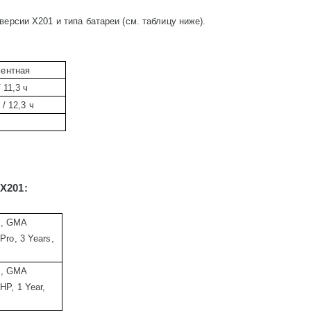
 версии
X
201 и типа батареи (см. таблицу ниже).
ментная
 11,3 ч
/ 12,3 ч
и
X
201:
B, GMA
Pro, 3 Years,
B, GMA
HP, 1 Year,