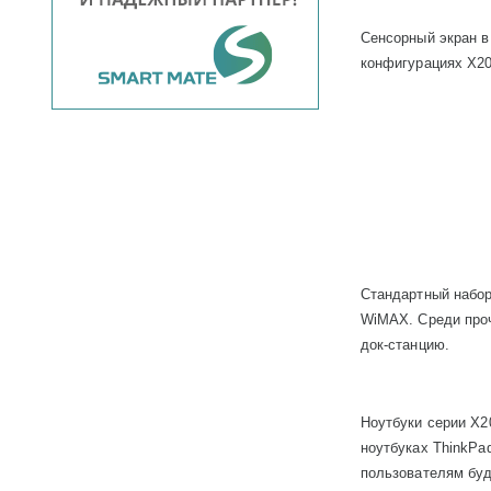
Сенсорный экран 
конфигурациях
X
2
Стандартный набо
WiMAX
. Среди
про
док-станцию.
Ноутбуки серии
X
2
ноутбуках
ThinkPa
пользователям бу