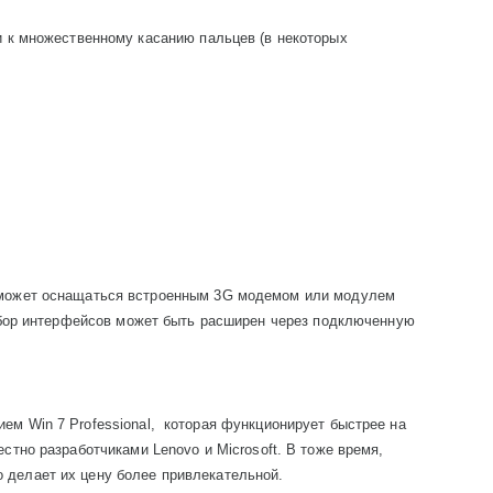
 и к множественному касанию пальцев (в некоторых
может оснащаться встроенным 3
G
модемом или модулем
ор интерфейсов может быть расширен через подключенную
нием
Win
7
Professional
,
которая функционирует быстрее на
местно разработчиками
Lenovo
и
Microsoft
. В тоже время,
то делает их цену более привлекательной.