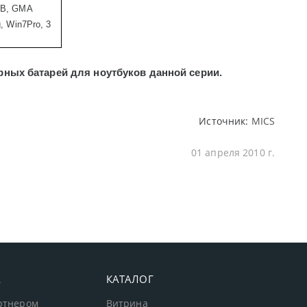
0GB, GMA
, Win7Pro, 3
ных батарей для ноутбуков данной серии.
Источник:
MICS
01 апреля 2010 г.
А
КАТАЛОГ
артнером
Витрина