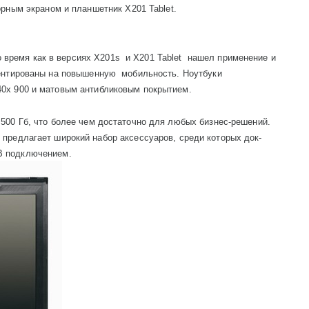
орным экраном и планшетник
X
201
Tablet
.
то время как в версиях
X
201
s
и
X
201
Tablet
нашел применение и
ентированы на повышенную
мобильность. Ноутбуки
40
x
900 и матовым антибликовым покрытием.
 500 Гб, что более чем достаточно для любых бизнес-решений.
 предлагает широкий набор аксессуаров, среди которых док-
B
подключением.