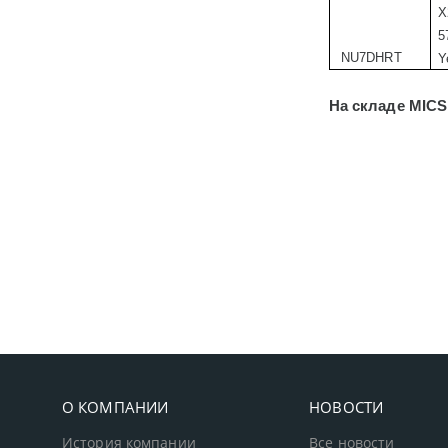
X
5
NU7DHRT
Y
На складе
MICS
О КОМПАНИИ
НОВОСТИ
История компании
Все новости