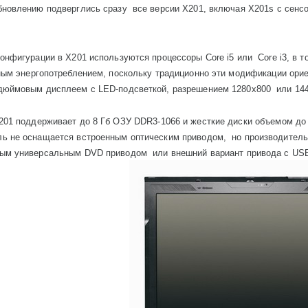
бновлению подверглись сразу
все версии
X
201, включая
X
201
s
с сенс
конфигурации в
X
201 используются процессоры
Core
i
5 или
Core
i
3, в 
ым энергопотреблением, поскольку традиционно эти модификации ори
-дюймовым дисплеем с
LED
-подсветкой, разрешением 1280х800
или 14
201 поддерживает до 8 Гб ОЗУ
DDR
3-1066 и жесткие диски объемом до
ь не оснащается встроенным оптическим приводом,
но производитель
ным универсальным
DVD
приводом
или внешний вариант
привода с
US