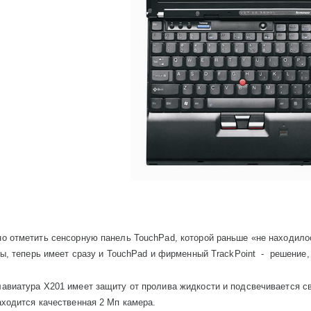
но отметить сенсорную панель
TouchPad
, которой раньше «не находил
’ы, теперь имеет сразу и
TouchPad
и фирменный
TrackPoint
-
решение,
лавиатура
X
201 имеет защиту от пролива жидкости и подсвечивается 
аходится качественная 2 Мп камера.