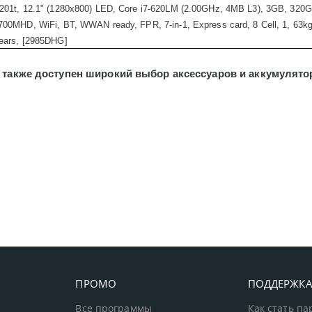
201t, 12.1" (1280x800) LED, Core i7-620LM (2.00GHz, 4MB L3), 3GB, 32
700MHD, WiFi, BT, WWAN ready, FPR, 7-in-1, Express card, 8 Cell, 1, 63kg
ears, [2985DHG]
также доступен широкий выбор аксессуаров и аккумулятор
ПРОМО
ПОДДЕРЖК
Все программы
Как стать п