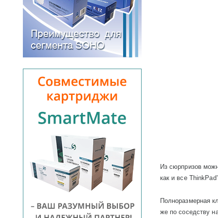
Из сюрпризов мож
как и все
ThinkPad
Полноразмерная к
же по соседству н