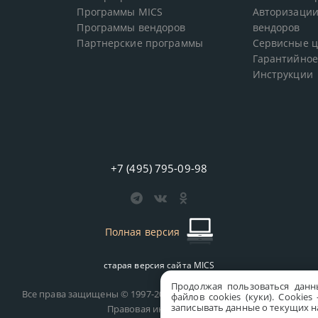
Программы MICS
Авторизации
Программы вендоров
вендоров
Партнерские программы
Сервисные 
Гарантийное
Инструкции
+7 (495) 795-09-98
Полная версия
старая версия сайта
MICS
Продолжая пользоваться данн
Все права защищены © 1997-2026 MICS Distribution Company
файлов cookies (куки). Сookie
записывать данные о текущих на
Правовая информация