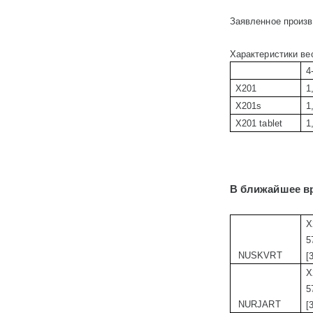
Заявленное произв
Характеристики ве
4
X201
1
X201s
1
X20
1
tablet
1
В ближайшее в
X
5
NUSKVRT
[
X
5
NURJART
[