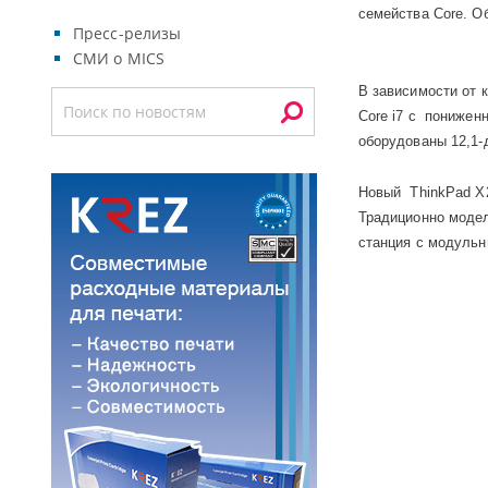
семейства
Core
. О
Пресс-релизы
СМИ о MICS
В зависимости от 
Core
i
7
c
пониженн
оборудованы 12,1
Новый
ThinkPad
X
Традиционно модел
станция с модуль