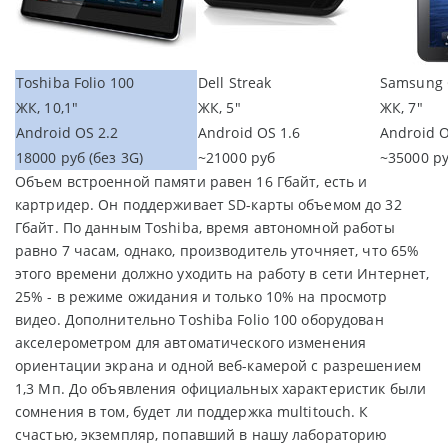
Toshiba Folio 100
Dell Streak
Samsung 
ЖК, 10,1"
ЖК, 5"
ЖК, 7"
Android OS 2.2
Android OS 1.6
Android O
18000 руб (без 3G)
~21000 руб
~35000 р
Объем встроенной памяти равен 16 Гбайт, есть и
картридер. Он поддерживает SD-карты объемом до 32
Гбайт. По данным Toshiba, время автономной работы
равно 7 часам, однако, производитель уточняет, что 65%
этого времени должно уходить на работу в сети Интернет,
25% - в режиме ожидания и только 10% на просмотр
видео. Дополнительно Toshiba Folio 100 оборудован
акселерометром для автоматического изменения
ориентации экрана и одной веб-камерой с разрешением
1,3 Мп. До объявления официальных характеристик были
сомнения в том, будет ли поддержка multitouch. К
счастью, экземпляр, попавший в нашу лабораторию