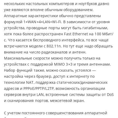
нескольких настольных компьютеров и ноутбуков давно
уже являются вполне обычным оборудованием.
Аппаратные характеристики обычно представлены
формулой 1×WAN+4×LAN+Wi-Fi. В зависимости от уровня
устройства, проводные порты могут быть гигабитными,
хотя пока более распространен Fast Ethernet на 100 Мбит/
с. Что касается беспроводного интерфейса, то все чаще
встречаются модели с 802.11n. Но тут еще надо обращать
внимание на число радиоканалов и антенн.
Максимальные скорости можно получить только на
устройствах с поддержкой MIMO 3×3 и тремя антеннами.
Набор функций также, можно сказать, устоялся —
настройка через браузер, доступ к интернету по
технологии NAT, поддержка статических/динамических
адресов и PPPoE/PPTP/L2TP, возможность организации
серверов внутри LAN, встроенные системы защиты от DoS
и сканирования портов, межсетевой экран.
С учетом постоянного совершенствования аппаратной