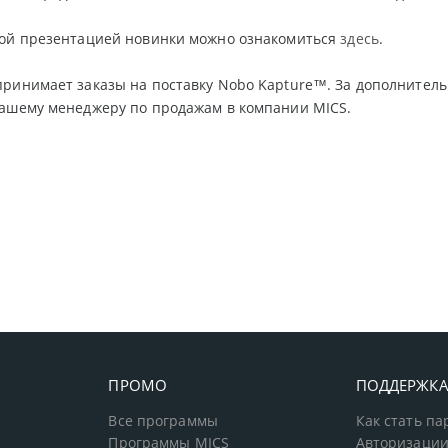
ной презентацией новинки можно ознакомиться
здесь
.
принимает заказы на поставку Nobo Kapture™. За дополните
вашему менеджеру по продажам в компании MICS.
ПРОМО
ПОДДЕРЖК
Все программы
Как стать п
Программы MICS
Авторизации