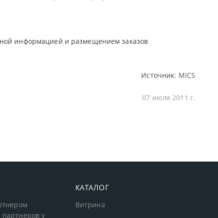
льной информацией и размещением заказов
Источник:
MICS
07 июля 2011 г.
А
КАТАЛОГ
артнером
Витрина
 партнеров у