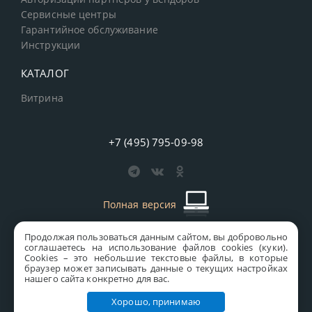
Сервисные центры
Гарантийное обслуживание
Инструкции
КАТАЛОГ
Витрина
+7 (495) 795-09-98
Полная версия
Продолжая пользоваться данным сайтом, вы добровольно
старая версия сайта
MICS
соглашаетесь на использование файлов cookies (куки).
Сookies – это небольшие текстовые файлы, в которые
Все права защищены © 1997-2026 MICS Distribution Company
браузер может записывать данные о текущих настройках
нашего сайта конкретно для вас.
Правовая информация
Хорошо, принимаю