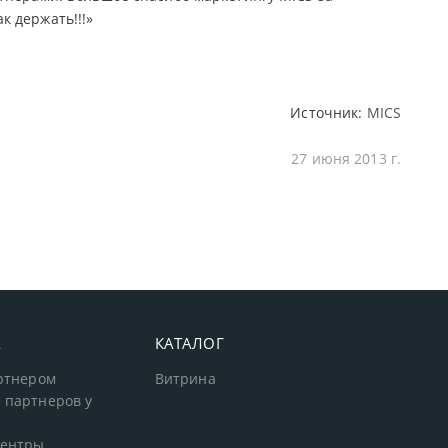
к держать!!!»
Источник:
MICS
27 июня 2013 г.
А
КАТАЛОГ
артнером
Витрина
 партнеров у
центры