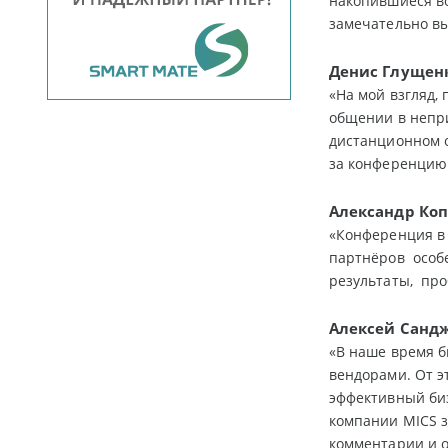
накопившиеся в
замечательно вы
Денис Глущен
«На мой взгляд,
общении в непри
дистанционном о
за конференцию 
Александр Ко
«Конференция в 
партнёров особе
результаты, про
Алексей Санд
«В наше время б
вендорами. От э
эффективный би
компании MICS 
комментарии и о