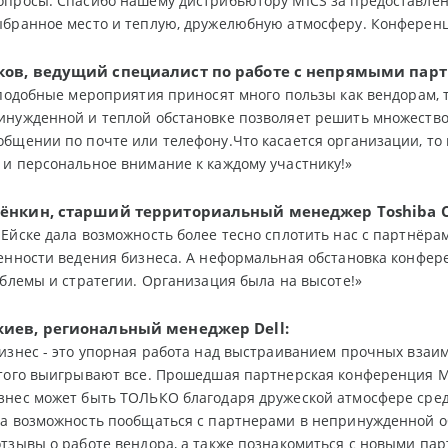
опросы. Спасибо нашему дистрибьютору MICS за предоставле
бранное место и теплую, дружелюбную атмосферу. Конференци
ков,
в
едущий специалист по работе с непрямыми пар
 подобные мероприятия приносят много пользы как вендорам,
нужденной и теплой обстановке позволяет решить множество 
бщении по почте или телефону.Что касается организации, то 
и персональное внимание к каждому участнику!»
пёнкин, старший территориальный менеджер
Toshiba
Ейске дала возможность более тесно сплотить нас с партнёра
нности ведения бизнеса. А неформальная обстановка конфере
блемы и стратегии. Организация была на высоте!»
жиев, региональный менеджер
Dell:
изнес - это упорная работа над выстраиванием прочных вза
того выигрывают все. Прошедшая партнерская конференция MI
знес может быть ТОЛЬКО благодаря дружеской атмосфере сре
за возможность пообщаться с партнерами в непринужденной 
тзывы о работе вендора, а также познакомиться с новыми пар