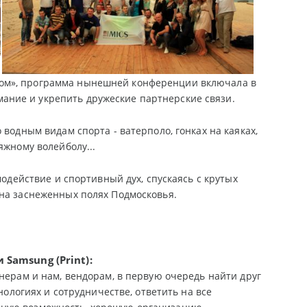
ном», программа нынешней конференции включала в
ние и укрепить дружеские партнерские связи.
водным видам спорта - ватерполо, гонках на каяках,
яжному волейболу...
модействие и спортивный дух, спускаясь с крутых
 на заснеженных полях Подмосковья.
ми
Samsung (Print)
:
нерам и нам, вендорам, в первую очередь найти друг
нологиях и сотрудничестве, ответить на все