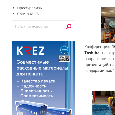
Пресс-релизы
СМИ о MICS
"
Конференцию
Toshiba
. На вс
направлениях св
презентаций, п
вендорами, как 