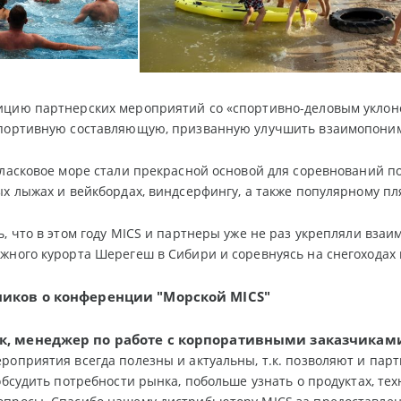
ицию партнерских мероприятий со «спортивно-деловым укло
спортивную составляющую, призванную улучшить взаимопонима
 ласковое море стали прекрасной основой для соревнований по 
ых лыжах и вейкбордах, виндсерфингу, а также популярному пл
ь, что в этом году MICS и партнеры уже не раз укрепляли взаи
жного курорта Шерегеш в Сибири и соревнуясь на снегоходах
иков о конференции "Морской MICS"
к, менеджер по работе с корпоративными заказчика
роприятия всегда полезны и актуальны, т.к. позволяют и парт
обсудить потребности рынка, побольше узнать о продуктах, тех