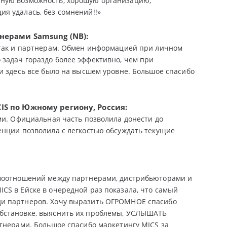
нную возможность, хорошую организацию,
я удалась, без сомнений!!»
тнерами
Samsung
(
NB
):
 так и партнерам. Обмен информацией при личном
задач гораздо более эффективно, чем при
и здесь все было на высшем уровне. Большое спасибо
CIS
по Южному региону, Россия:
ми. Официальная часть позволила донести до
нции позволила с легкостью обсуждать текущие
имоотношений между партнерами, дистрибьюторами и
CS в Ейске в очередной раз показала, что самый
ди партнеров. Хочу выразить ОГРОМНОЕ спасибо
обстановке, выяснить их проблемы, УСЛЫШАТЬ
тнерами. Большое спасибо маркетингу MICS за