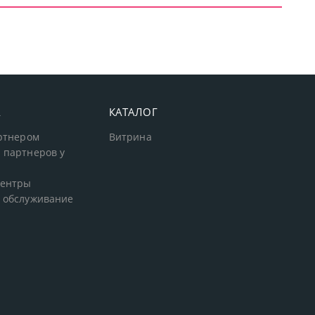
А
КАТАЛОГ
артнером
Витрина
 партнеров у
центры
 обслуживание