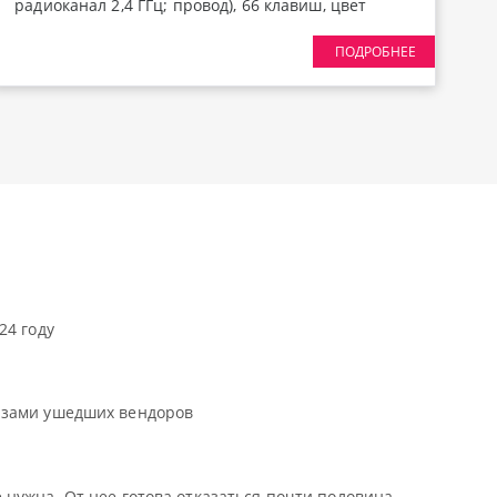
радиоканал 2,4 ГГц; провод), 66 клавиш, цвет
Famicom, переключатели RK Beige, Gasket Mount;
ПОДРОБНЕЕ
профиль PBT Cherry, EN / RU - двойное литье
(Double Shot), горячая замена переключателей
3/5 pin, настраиваемая RGB подсветка, южные
светодиоды, порт USB-C (1), USB (1), 5 слоев
звукопоглощающего материала, аккумулятор 6000
mAh, LCD экран, многофункциональный
вращающийся металлический переключатель
режимов и громкости, размеры 322,3 x 116,8 x 40,5
мм, вес 740 г.
24 году
азами ушедших вендоров
 нужна. От нее готова отказаться почти половина