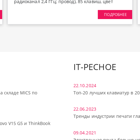
радиоканал 2,4 ГГц; провод), 85 клавиш, цвет
Knight Black, переключатели RK Beige, Gasket
ПОДРОБНЕЕ
Mount; профиль PBT Cherry, EN / RU - двойное
литье (Double Shot), горячая замена
переключателей 3/5 pin, настраиваемая RGB
подсветка, порты USB-C (1), USB (1), пять слоев
звукопоглощающего материала, , аккумулятор
8000 mAh, многофункциональный металлический
вращающийся переключатель, размеры 351 x 144
IT-РЕСНОЕ
x 43 мм, вес 990 г.
22.10.2024
а складе MICS по
Топ-20 лучших клавиатур в 20
22.06.2023
Тренды индустрии печати гл
ovo V15 G5 и ThinkBook
09.04.2021
Электронная почта больше не