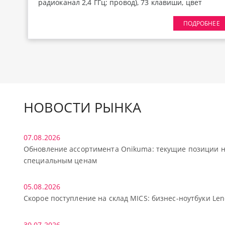
радиоканал 2,4 ГГц; провод), 73 клавиши, цвет
Mokko Grey, переключатели RK Cream, Gasket
ПОДРОБНЕЕ
Mount; профиль PBT Cherry, EN / RU - двойное
литье (Double Shot), горячая замена
переключателей 3/5 pin, настраиваемая RGB
подсветка, южные светодиоды, настраиваемые и
мультимедийные клавиши, порт USB-C (1), USB (1),
4 слоя звукопоглощающего материала,
аккумулятор 6000 mAh, LCD экран, регулятор
НОВОСТИ РЫНКА
громкости, размеры 342 x 131 x 44 мм, вес 930 г.
07.08.2026
Обновление ассортимента Onikuma: текущие позиции н
специальным ценам
05.08.2026
Скорое поступление на склад MICS: бизнес-ноутбуки Len
30.07.2026