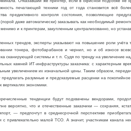
минала. Отказавший же принтер, если в офисной подсобке не хр
жность печатающей техники год от года становится всё бол
ства предиктивного контроля состояния, позволяющие преду
(порой даже автоматически) заказывать как необходимый ремонтн
именимо и к принтерам, закупленным централизованно, но устан
енных трендов, эксперты указывают на повышение роли учёта то
овании тонера, фотобарабанов и чернил, но и об износе всев
ика сканирующей системы и т. п. Судя по тренду на увеличение 
льных камней ИТ-инфраструктуры заказчика: с характерным врем
льным увеличением их изначальной цены. Таким образом, переда
у предлагать разумные и предсказуемые расценки на покопийное
ех вертикалях экономики.
еречисленные тенденции будут подхвачены вендорами, продо
не вероятно, что и отечественные заказчики — сохраняя, кстат
порт, — предпочтут в среднесрочной перспективе приобретат
ти с привлекательно малой ТСО. А значит, участникам канала н