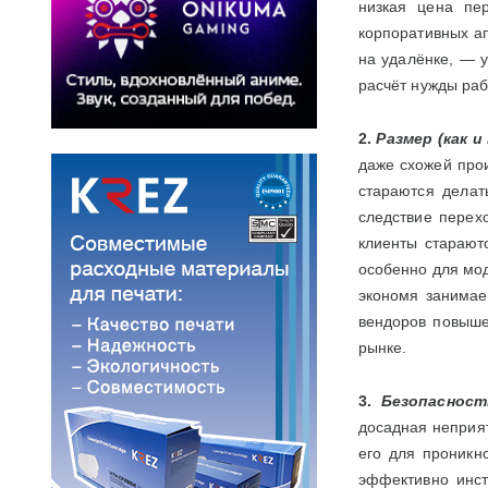
низкая цена пе
корпоративных а
на удалёнке, — у
расчёт нужды ра
2.
Размер (как и
даже схожей прои
стараются делат
следствие перехо
клиенты старают
особенно для мод
экономя занимае
вендоров повыше
рынке.
3.
Безопасност
досадная неприят
его для проникн
эффективно инст