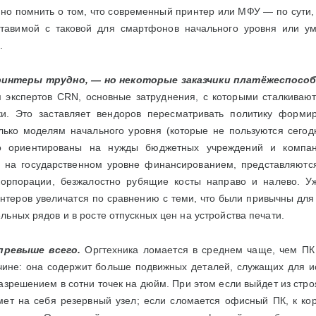
нно помнить о том, что современный принтер или МФУ — по сут
тавимой с таковой для смартфонов начального уровня или ум
.
интеры трудно, — но некоторые заказчики платёжеспособ
м экспертов CRN, основные затруднения, с которыми сталкиваю
и. Это заставляет вендоров пересматривать политику формир
лько моделям начального уровня (которые не пользуются сегод
то ориентированы на нужды бюджетных учреждений и компан
 на государственном уровне финансированием, представляютс
корпорации, безжалостно рубящие косты направо и налево. Уж
нтеров увеличатся по сравнению с теми, что были привычны для
ьных рядов и в росте отпускных цен на устройства печати.
превыше всего.
Оргтехника ломается в среднем чаще, чем ПК 
чине: она содержит больше подвижных деталей, служащих для и
азрешением в сотни точек на дюйм. При этом если выйдет из стр
мет на себя резервный узел; если сломается офисный ПК, к ко