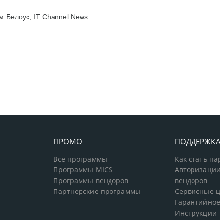
 Белоус, IT Channel News
ПРОМО
ПОДДЕРЖК
Все программы
Как стать п
Программы MICS
Авторизации
Программы вендоров
вендоров
Партнерские программы
Сервисные 
Гарантийное
Инструкции