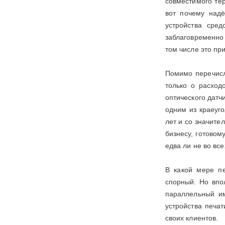
совместимого тер
вот почему надё
устройства сред
заблаговременно 
том числе это пр
Помимо перечисл
только о расход
оптического датч
одним из краеуго
лет и со значите
бизнесу, готовом
едва ли не во вс
В какой мере п
спорный. Но впол
параллельный им
устройства печа
своих клиентов.