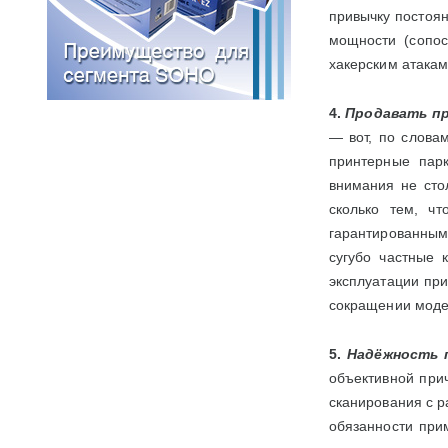
привычку постоя
мощности (сопос
хакерским атакам
4.
Продавать пр
— вот, по слова
принтерные парк
внимания не сто
сколько тем, ч
гарантированным
сугубо частные 
эксплуатации при
сокращении модел
5.
Надёжность 
объективной при
сканирования с р
обязанности при