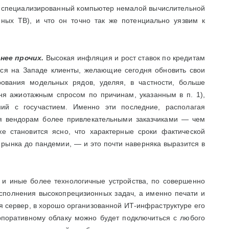
и, специализированный компьютер немалой вычислительной
ных ТВ), и что он точно так же потенциально уязвим к
нее прочих.
Высокая инфляция и рост ставок по кредитам
тся на Западе клиенты, желающие сегодня обновить свои
ования модельных рядов, уделяя, в частности, больше
ня ажиотажным спросом по причинам, указанным в п. 1),
ий с госучастием. Именно эти последние, располагая
я вендорам более привлекательными заказчиками — чем
е становится ясно, что характерные сроки фактической
 рынка до пандемии, — и это почти наверняка выразится в
и иные более технологичные устройства, по совершенно
сполнения высокопрецизионных задач, а именно печати и
оя сервер, в хорошо организованной ИТ-инфраструктуре его
рпоративному облаку можно будет подключиться с любого