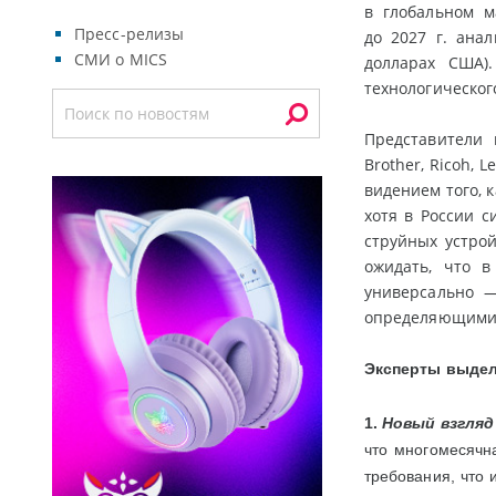
в глобальном м
Пресс-релизы
до 2027 г. ана
СМИ о MICS
долларах США)
технологическог
Представители 
Brother, Ricoh, 
видением того,
хотя в России 
струйных устрой
ожидать, что в
универсально —
определяющими 
Эксперты выдел
1.
Новый взгляд
что многомесячна
требования, что 