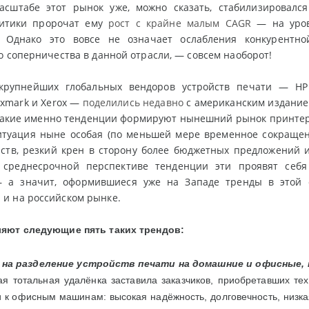
асштабе этот рынок уже, можно сказать, стабилизировался
литики пророчат ему
рост с крайне малым CAGR
— на уров
. Однако это вовсе не означает ослабления конкурентн
о соперничества в данной отрасли, — совсем наоборот!
крупнейших глобальных вендоров устройств печати — HP I
Lexmark и Xerox —
поделились недавно
с американским издание
 какие именно тенденции формируют нынешний рынок принте
ситуация ныне особая (по меньшей мере временное сокраще
ств, резкий крен в сторону более бюджетных предложений и
 среднесрочной перспективе тенденции эти проявят себ
 а значит, оформившиеся уже на Западе тренды в этой о
и на российском рынке.
яют следующие пять таких трендов:
 на разделение устройств печати на домашние и офисные,
я тотальная удалёнка заставила заказчиков, приобретавших тех
и к офисным машинам: высокая надёжность, долговечность, низк