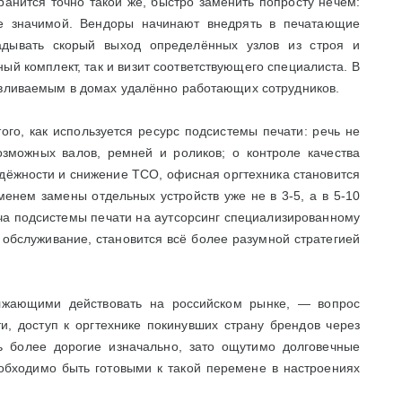
анится точно такой же, быстро заменить попросту нечем:
ее значимой. Вендоры начинают внедрять в печатающие
гадывать скорый выход определённых узлов из строя и
ый комплект, так и визит соответствующего специалиста. В
авливаемым в домах удалённо работающих сотрудников.
го, как используется ресурс подсистемы печати: речь не
озможных валов, ремней и роликов; о контроле качества
надёжности и снижение TCO, офисная оргтехника становится
енем замены отдельных устройств уже не в 3-5, а в 5-10
ча подсистемы печати на аутсорсинг специализированному
 обслуживание, становится всё более разумной стратегией
лжающими действовать на российском рынке, — вопрос
и, доступ к оргтехнике покинувших страну брендов через
ь более дорогие изначально, зато ощутимо долговечные
еобходимо быть готовыми к такой перемене в настроениях