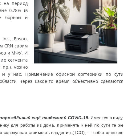
: на период
не 0,78% (в
ой борьбы и
nc., Epson,
м CRN своим
ров и МФУ. И
ние сегмента
 пр.), можно
я и у нас. Применение офисной оргтехники по сути
бласти через какое-то время объективно сделаются
 порождённый ещё пандемией COVID-19.
Имеется в виду,
нику для работы из дома, применять к ней по сути те же
ая совокупная стоимость владения (ТСО), — собственно же