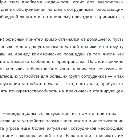
 При этом проблема надёжности стоит для внеофисных
а для их обслуживания на дом к сотрудникам, работающим
ибридной занятости, по-прежнему приходится принимать в
н) офисный принтер зримо отличался от домашнего, пусть
меньше места для установки печатной техники, и потому ту
ходы на аренду коммерческих площадей (в том числе как
нать нехватка свободного пространства. По этой причине
ры меньших габаритов (что часто технически невозможно,
атающих устройств для бóльших групп сотрудников — и так
уатации устройств печати — что, опять-таки, требует от
ять конкурентоспособность на практически стагнирующем
 конфиденциальных документов из памяти принтера —
печатающего устройства злоумышленниками и использование
та угроза ещё более актуальна: сотрудников необходимо
нием к корпоративной сети. В частности, прививать им