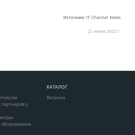
Источник:
IT Channel News
22 июня 2023 г.
А
КАТАЛОГ
артнером
Витрина
 партнеров у
центры
 обслуживание