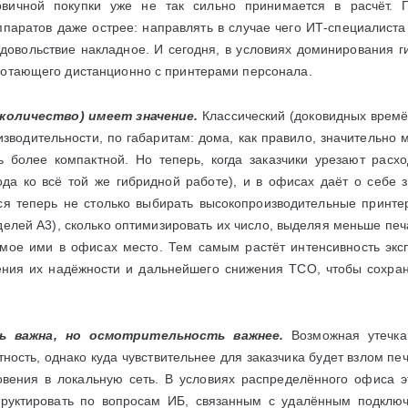
рвичной покупки уже не так сильно принимается в расчёт.
ппаратов даже острее: направлять в случае чего ИТ-специалист
довольствие накладное. И сегодня, в условиях доминирования г
ботающего дистанционно с принтерами персонала.
 количество) имеет значение.
Классический (доковидных времё
зводительности, по габаритам: дома, как правило, значительно 
ь более компактной. Но теперь, когда заказчики урезают рас
да ко всё той же гибридной работе), и в офисах даёт о себе з
ся теперь не столько выбирать высокопроизводительные принте
елей А3), сколько оптимизировать их число, выделяя меньше печ
мое ими в офисах место. Тем самым растёт интенсивность экспл
ния их надёжности и дальнейшего снижения ТСО, чтобы сохран
ь важна, но осмотрительность важнее.
Возможная утечка
ность, однако куда чувствительнее для заказчика будет взлом 
овения в локальную сеть. В условиях распределённого офиса э
руктировать по вопросам ИБ, связанным с удалённым подключе