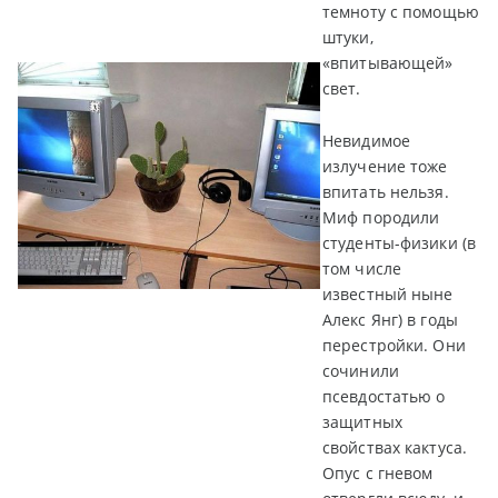
темноту с помощью
штуки,
«впитывающей»
свет.
Невидимое
излучение тоже
впитать нельзя.
Миф породили
студенты-физики (в
том числе
известный ныне
Алекс Янг) в годы
перестройки. Они
сочинили
псевдостатью о
защитных
свойствах кактуса.
Опус с гневом