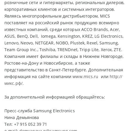
розничные сети и гипермаркеты, региональных дилеров,
корпоративных клиентов и системных интеграторов.
Являясь многопрофильным дистрибьютором, MICS
поставляет на российский рынок продукцию всемирно
известных компаний, среди которых ACCO Brands, Acer,
ASUS, BenQ, Dell, Iomega, Kensington, KREZ, LG Electronics,
Lenovo, Neovo, NETGEAR, NOBO, Plustek, Rexel, Samsung,
Team Group Inc., Toshiba, TRENDnet, Tripp Lite, Xerox, ZTE.
Компания имеет филиалы и склады в Нижнем Новгороде,
Ростове-на-Дону и Новосибирске, а также
представительство в Санкт-Петербурге. Дополнительная
информация на сайте компании
www.mics.ru
или
http://
микс.рф/
.
За дополнительной информацией обращайтесь:
Пресс-служба Samsung Electronics
Нина Демьянова
Тел: +7 915 052 39 71
e-mail:
demyanova.n@samsung.com