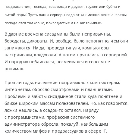
поздравления, господа, товарищи и друзья, труженики бубна и
витой пары! Пусть ваши серверы падают как можно реже, а юзеры
попадаются толковые, покладистые и ненавязчивые.
В давние времена сисадмины были непривычны,
бородаты, диковаты. И, вообще, было непонятно, чем они
занимаются. Ну да, провода тянули, компьютеры
настраивали, колдовали. А потом прятались в серверной.
И народ их побаивался, посмеивался и совсем не
понимал.
Прошли годы, население попривыкло к компьютерам,
интернетам, обросло смартфонами и планшетами.
Проблемы и заботы сисадминов стали куда понятнее и
ближе широким массам пользователей. Но, как говорится,
ложки нашлись, а осадок-то остался. Наряду
с программистами, профессия системного
администратора обросла, пожалуй, наибольшим
количеством мифов и предрассудков в сфере IT.