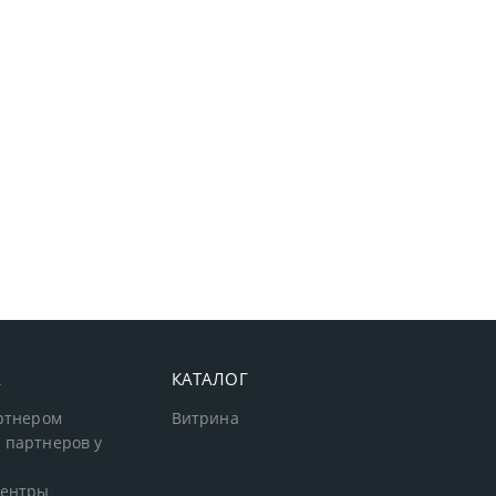
А
КАТАЛОГ
артнером
Витрина
 партнеров у
центры