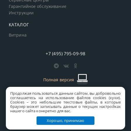
Сервисные центры
Гарантийное обслуживание
Инструкции
КАТАЛОГ
Витрина
+7 (495) 795-09-98
Полная версия
Продолжая пользоваться данным сайтом, вы добровольно
старая версия сайта
MICS
соглашаетесь на использование файлов cookies (куки).
Сookies – это небольшие текстовые файлы, в которые
Все права защищены © 1997-2026 MICS Distribution Company
браузер может записывать данные о текущих настройках
нашего сайта конкретно для вас.
Правовая информация
Хорошо, принимаю