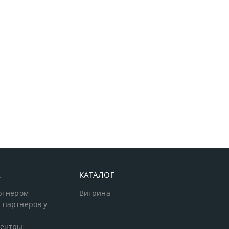
А
КАТАЛОГ
артнером
Витрина
 партнеров у
центры