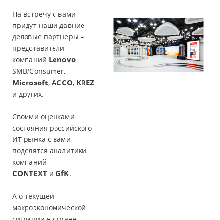
На встречу с вами
придут наши давние
деловые партнеры –
представители
Lenovo
компаний
SMB/Consumer,
Microsoft
ACCO
KREZ
,
,
и других.
Своими оценками
состояния российского
ИТ рынка с вами
поделятся аналитики
компаний
CONTEXT
GfK
и
.
А о текущей
макроэкономической
ситуации в стране