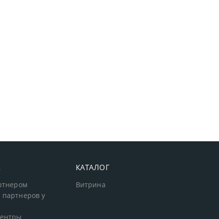
А
КАТАЛОГ
артнером
Витрина
 партнеров у
центры