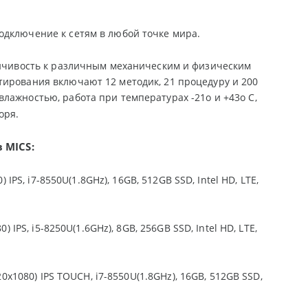
одключение к сетям в любой точке мира.
тойчивость к различным механическим и физическим
тирования включают 12 методик, 21 процедуру и 200
влажностью, работа при температурах -21
o
и +43
o
C,
оря.
 MICS:
0) IPS, i7-8550U(1.8GHz), 16GB, 512GB SSD, Intel HD, LTE,
0) IPS, i5-8250U(1.6GHz), 8GB, 256GB SSD, Intel HD, LTE,
920x1080) IPS TOUCH, i7-8550U(1.8GHz), 16GB, 512GB SSD,