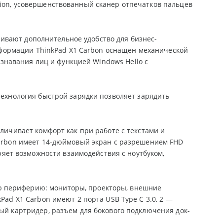
sion, усовершенствованный сканер отпечатков пальцев
чивают дополнительное удобство для бизнес-
формации ThinkPad X1 Carbon оснащен механической
знавания лиц и функцией Windows Hello с
технология быстрой зарядки позволяет зарядить
еличивает комфорт как при работе с текстами и
Carbon имеет 14-дюймовый экран с разрешением FHD
ет возможности взаимодействия с ноутбуком,
ю периферию: мониторы, проекторы, внешние
Pad X1 Carbon имеют 2 порта USB Type C 3.0, 2 —
ный картридер, разъем для бокового подключения док-