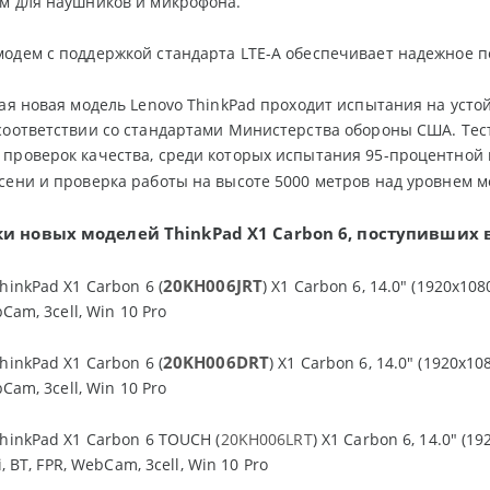
м для наушников и микрофона.
одем с поддержкой стандарта LTE-A обеспечивает надежное п
дая новая модель Lenovo ThinkPad проходит испытания на ус
соответствии со стандартами Министерства обороны США. Тес
проверок качества, среди которых испытания 95-процентной 
сени и проверка работы на высоте 5000 метров над уровнем м
и новых моделей ThinkPad X1 Carbon 6, поступивших в
20KH006JRT
hinkPad X1 Carbon 6 (
) X1 Carbon 6, 14.0" (1920x108
bCam, 3cell, Win 10 Pro
20KH006DRT
hinkPad X1 Carbon 6 (
) X1 Carbon 6, 14.0" (1920x108
bCam, 3cell, Win 10 Pro
ThinkPad X1 Carbon 6 TOUCH (
20KH006LRT
) X1 Carbon 6, 14.0" (1
i, BT, FPR, WebCam, 3cell, Win 10 Pro