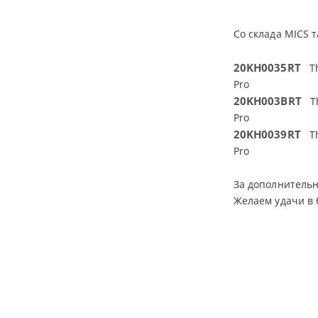
Cо склада MICS
20KH0035RT
Thi
Pro
20KH003BRT
Thi
Pro
20KH0039RT
Thi
Pro
За дополнитель
Желаем удачи в 