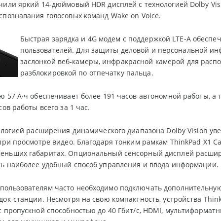
чили яркий 14-дюймовый HDR дисплей с технологией Dolby Vi
спознавания голосовых команд Wake on Voice.
Быстрая зарядка и 4G модем с поддержкой LTE-A обеспе
пользователей. Для защиты деловой и персональной ин
заслонкой веб-камеры, инфракрасной камерой для распо
разблокировкой по отпечатку пальца.
ю 57 А∙ч обеспечивает более 19
1
часов автономной работы, а 
сов работы всего за 1 час.
нологией расширения динамического диапазона Dolby Vision ув
 при просмотре видео. Благодаря тонким рамкам ThinkPad X1 
еньших габаритах. Опциональный сенсорный дисплей расширя
ь наиболее удобный способ управления и ввода информации.
пользователям часто необходимо подключать дополнительну
док-станции. Несмотря на свою компактность, устройства Think
с пропускной способностью до 40 Гбит/с, HDMI, мультиформат