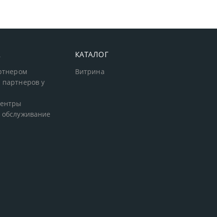
А
КАТАЛОГ
артнером
Витрина
 партнеров у
центры
 обслуживание