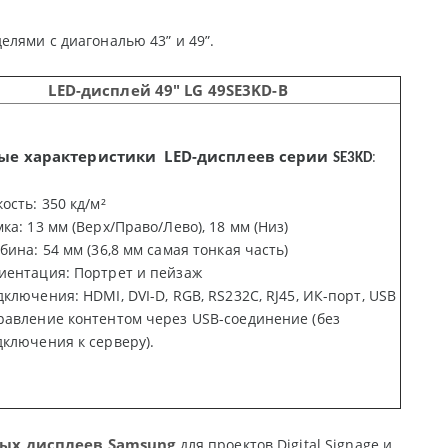
елями с диагональю 43” и 49”.
LED-
дисплей
49" LG 49SE3KD-B
ые характеристики
LED
-дисплеев серии
:
SE3KD
ость: 350 кд/м²
ка: 13 мм (Верх/Право/Лево), 18 мм (Низ)
бина: 54 мм (36,8 мм самая тонкая часть)
иентация: Портрет и пейзаж
ключения: HDMI, DVI-D, RGB, RS232C, RJ45, ИК-порт, USB
равление контентом через USB-соединение (без
дключения к серверу).
ых дисплеев Samsung
для проектов Digital Signage и