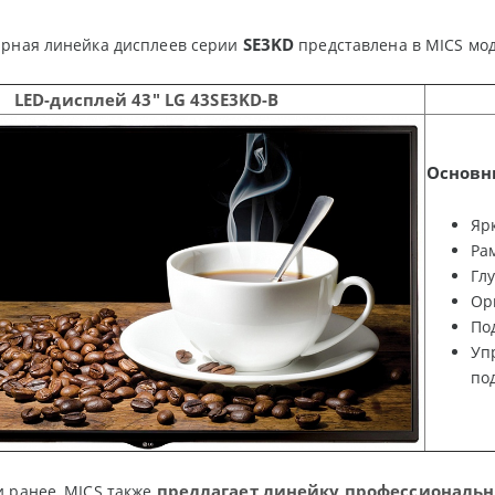
SE3KD
ярная линейка дисплеев серии
представлена в MICS мод
LED-
дисплей
43" LG 43SE3KD-B
Основн
Ярк
Рам
Глу
Ор
Под
Уп
по
предлагает линейку профессиональн
 ранее, MICS также