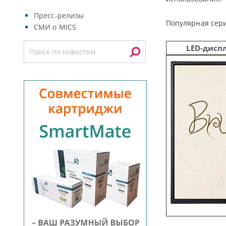
Пресс-релизы
Популярная сер
СМИ о MICS
LED
-дисп