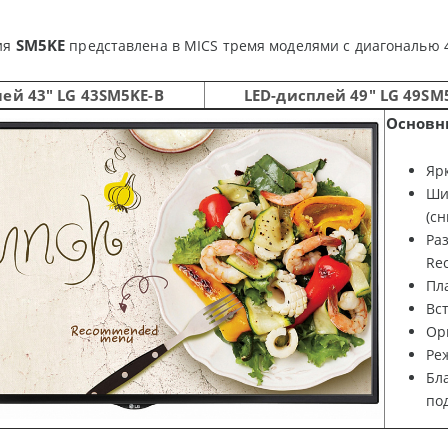
SM
5
KE
ия
представлена в MICS тремя моделями с диагональю 43”
лей 43"
LG
43
SM
5
KE
-
B
LED
-дисплей 49"
LG
49
SM
Основн
Ярк
Шир
(сн
Раз
Rec
Пл
Вс
Ор
Ре
Бл
по