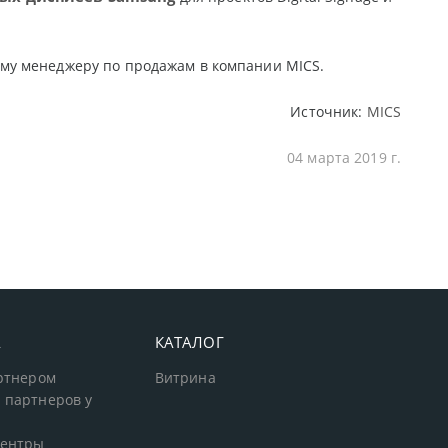
ему менеджеру по продажам в компании
MICS
.
Источник:
MICS
04 марта 2019 г.
А
КАТАЛОГ
артнером
Витрина
 партнеров у
центры