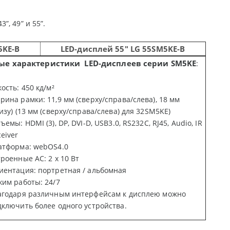
, 49” и 55”.
5
KE
-
B
LED
-дисплей 55" LG 55SM5KE-B
ые характеристики
LED
-дисплеев серии
SM
5
KE
:
ость: 450 кд/м²
ина рамки: 11,9 мм (сверху/справа/слева), 18 мм
изу) (13 мм (сверху/справа/слева) для 32
SM
5
KE
)
ъемы: HDMI (3), DP, DVI-D, USB3.0, RS232C, RJ45, Audio, IR
eiver
атформа:
webOS
4.0
троенные АС: 2
x
10 Вт
иентация: портретная / альбомная
жим работы: 24/7
агодаря различным интерфейсам к дисплею можно
дключить более одного устройства.