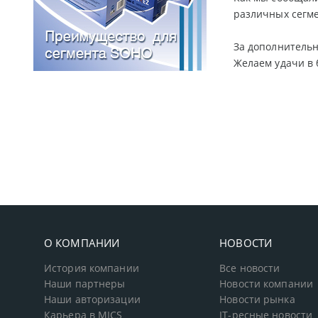
различных сегм
За дополнитель
Желаем удачи в 
О КОМПАНИИ
НОВОСТИ
История компании
Все новости
Наши партнеры
Новости компании
Наши авторизации
Новости рынка
Карьера в MICS
IT-ресные новости