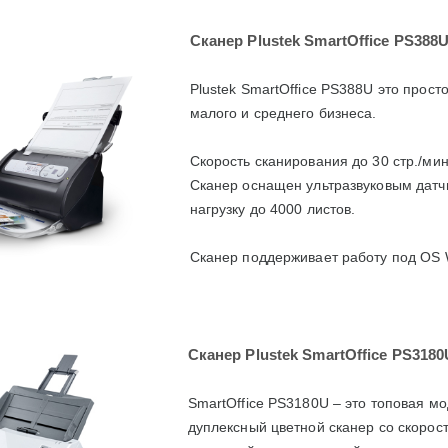
Сканер
Plustek SmartOffice PS388
Plustek SmartOffice PS388U это прос
малого и среднего бизнеса.
Скорость сканирования до 30 стр./мин 
Сканер оснащен ультразвуковым датчи
нагрузку до 4000 листов.
Сканер поддерживает работу под OS
Сканер
Plustek SmartOffice PS3180
SmartOffice PS3180U – это топовая м
дуплексный цветной сканер со скорост