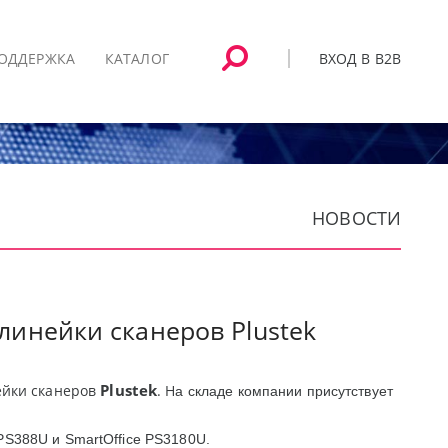
ВХОД В B2B
ОДДЕРЖКА
КАТАЛОГ
НОВОСТИ
линейки сканеров Plustek
Plustek
ейки сканеров
. Н
а складе компании присутствует
PS
388
U
и
SmartOffice PS
3180
U
.