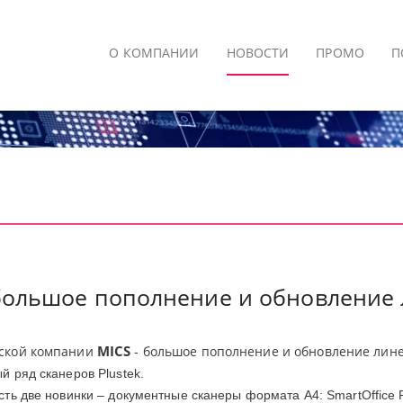
О КОМПАНИИ
НОВОСТИ
ПРОМО
П
 большое пополнение и обновление 
MICS
ской компании
- большое пополнение и обновление лин
й ряд сканеров
Plustek
.
сть две новинки – документные сканеры формата
A
4:
SmartOffice 