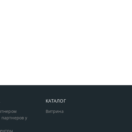
А
КАТАЛОГ
артнером
Витрина
 партнеров у
центры