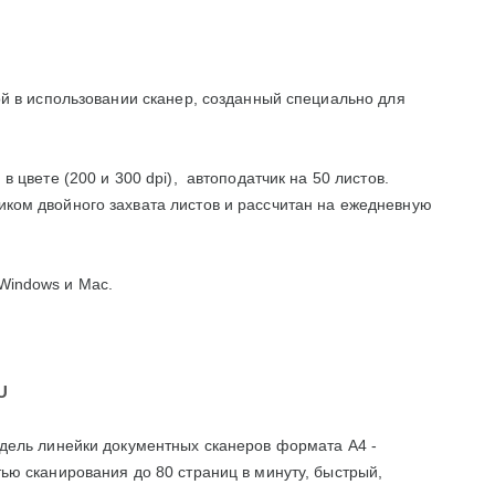
U
той в использовании сканер, созданный специально для
в цвете (200 и 300 dpi), автоподатчик на 50 листов.
ком двойного захвата листов и рассчитан на ежедневную
Windows
и Mac
.
U
одель линейки документных сканеров формата А4 -
ью сканирования до 80 страниц в минуту, быстрый,