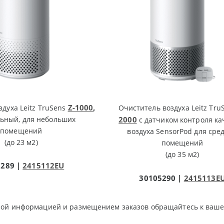
Z-1000
,
духа Leitz TruSens
Очиститель воздуха Leitz Tr
ьный, для небольших
2000
с датчиком контроля ка
помещений
воздуха SensorPod для сре
(до 23 м2)
помещений
(до 35 м2)
5289 |
2415112EU
30105290 |
2415113E
ной информацией и размещением заказов обращайтесь к ваше