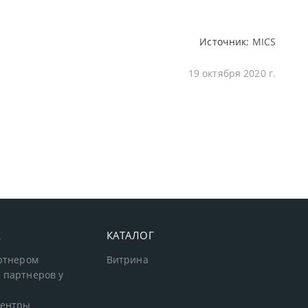
Источник:
MICS
19 октября 2020 г.
А
КАТАЛОГ
артнером
Витрина
 партнеров у
центры