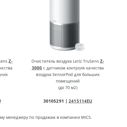
Z-
Z-
uSens
Очиститель воздуха Leitz TruSens
3000
чества
с датчиком контроля качества
дних
воздуха SensorPod для больших
помещений
(до 70 м2)
U
30105291 |
2415114EU
му менеджеру по продажам в компании MICS.