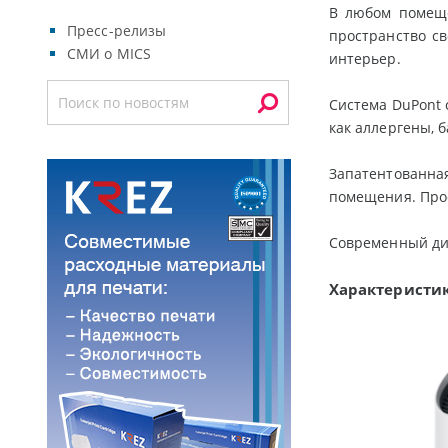
В любом помеще
Пресс-релизы
пространство св
СМИ о MICS
интерьер.
Система DuPont 
как аллергены, 
Запатентованная
помещения. Про
Современный диз
Характеристик