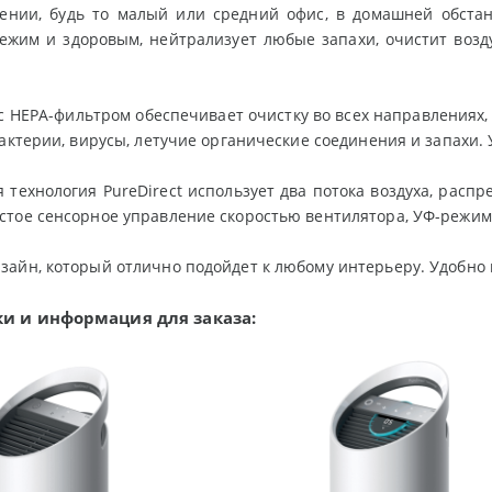
нии, будь то малый или средний офис, в домашней обстано
ежим и здоровым, нейтрализует любые запахи, очистит возд
с HEPA-фильтром обеспечивает очистку во всех направлениях,
бактерии, вирусы, летучие органические соединения и запахи.
 технология PureDirect использует два потока воздуха, расп
стое сенсорное управление скоростью вентилятора, УФ-режим
айн, который отлично подойдет к любому интерьеру. Удобно 
и и информация для заказа: