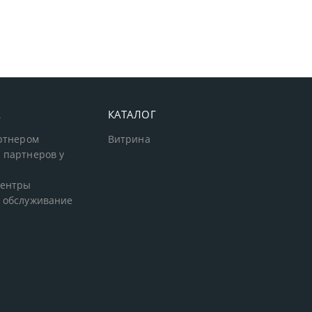
А
КАТАЛОГ
артнером
Витрина
 партнеров у
центры
 обслуживание