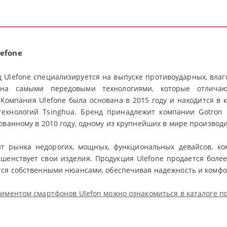
efone
д Ulefone специализируется на выпуске противоударных, вл
ена самыми передовыми технологиями, которые отличаю
Компания Ulefone была основана в 2015 году и находится в 
технологий Tsinghua. Бренд принадлежит компании Gotron E
ованному в 2010 году, одному из крупнейших в мире производ
нт рынка недорогих, мощных, функциональных девайсов, ко
шенствует свои изделия. Продукция Ulefone продается более
ся собственными нюансами, обеспечивая надежность и комфо
иментом смартфонов Ulefon можно ознакомиться в каталоге п