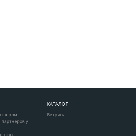
А
КАТАЛОГ
артнером
Витрина
 партнеров у
центры