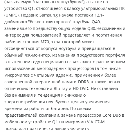
(называемую "настольным ноутбуком"), а также на
устройство Q1, относящееся к классу ультрамобильных ПК
(UMPC). Недавно Samsung начала поставки 12,1-
дюймового "безвентиляторного" ноутбука Q40,
заменившего предшествующую модель Q30.Несомненный
интерес для пользователей представляет и портативная
рабочая станция M70, экран которой может
отсоединяться от корпуса ноутбука и превращаться в
обычный ЖК-монитор. Изменения продуктового портфеля
в нынешнем году специалисты связывают с расширением
использования многоядерных процессоров (в том числе
микрочипов с четырьмя ядрами), применением более
совершенной оперативной памяти DDR3, а также новых
оптических технологий Blu-ray и HD-DVD. Не оставлена
без внимания и тенденция к снижению
энергопотребления ноутбуков с целью увеличения
времени их работы от батарей. По словам
представителей компании, замена процессора Core Duo в
мобильном устройстве Q1 на микрочип VIA C7-M
позволила практически вдвое увеличить