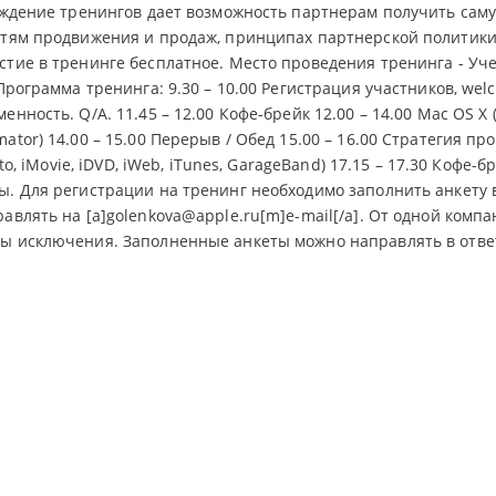
хождение тренингов дает возможность партнерам получить са
стям продвижения и продаж, принципах партнерской политики
стие в тренинге бесплатное. Место проведения тренинга - Уче
 Программа тренинга: 9.30 – 10.00 Регистрация участников, wel
енность. Q/A. 11.45 – 12.00 Кофе-брейк 12.00 – 14.00 Mac OS X 
ator) 14.00 – 15.00 Перерыв / Обед 15.00 – 16.00 Стратегия п
hoto, iMovie, iDVD, iWeb, iTunes, GarageBand) 17.15 – 17.30 Кофе-б
ы. Для регистрации на тренинг необходимо заполнить анкету 
равлять на [a]golenkova@apple.ru[m]e-mail[/a]. От одной комп
ы исключения. Заполненные анкеты можно направлять в ответ