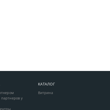
А
КАТАЛОГ
артнером
Витрина
 партнеров у
центры