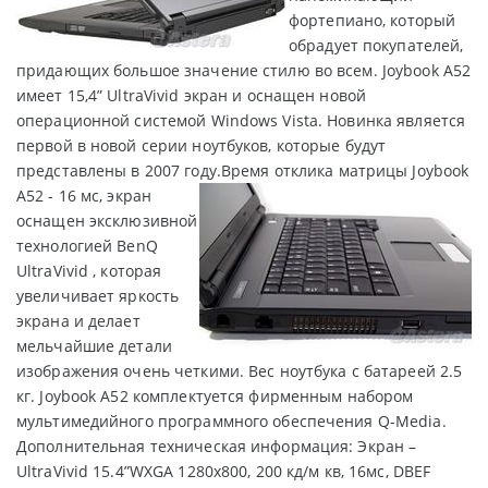
фортепиано, который
обрадует покупателей,
придающих большое значение стилю во всем. Joybook A52
имеет 15,4” UltraVivid экран и оснащен новой
операционной системой Windows Vista. Новинка является
первой в новой серии ноутбуков, которые будут
представлены в 2007 году.
Время отклика матрицы Joybook
A52 - 16 мс, экран
оснащен эксклюзивной
технологией BenQ
UltraVivid , которая
увеличивает яркость
экрана и делает
мельчайшие детали
изображения очень четкими. Вес ноутбука с батареей 2.5
кг. Joybook A52 комплектуется фирменным набором
мультимедийного программного обеспечения Q-Media.
Дополнительная техническая информация: Экран –
UltraVivid 15.4”WXGA 1280x800, 200 кд/м кв, 16мс, DBEF