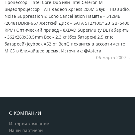
Процессор - Intel Core Duo или Intel Celeron M
Видеопроцессор - ATI Radeon Xpress 200M Звук – HD audio,
Noise Suppression & Echo Cancellation Память – 512МБ
(2048) DDRII-667 Жесткий Диск – SATA 512/100/120 GB (5400
RPM) Оптический привод - 8XDVD SuperMulty DL Габариты
- 362x260x30.5mm Вес - 2.3 кг (без батареи) 2.5 кг (с
батареей) Joybook A52 от BenQ появится в ассортименте
MICS в ближайшее время. Источник: @Astera
06 марта 2007 г.
О КОМПАНИИ
История компании
Наши партнеры