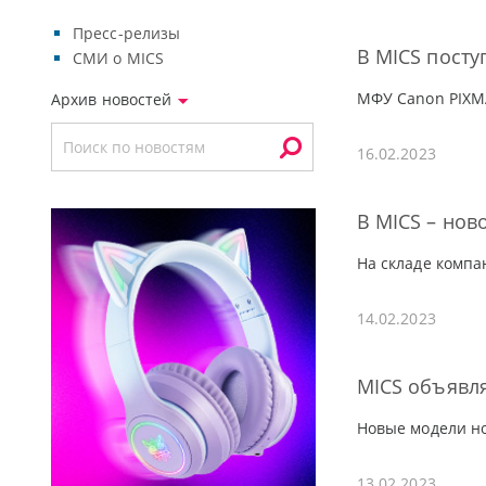
Пресс-релизы
В MICS посту
СМИ о MICS
МФУ Canon PIXM
Архив новостей
16.02.2023
В MICS – нов
На складе компа
14.02.2023
MICS объявля
Новые модели но
13.02.2023