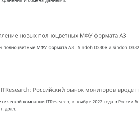
а хранения и обмена данными.
упление новых полноцветных МФУ формата А3
и полноцветные МФУ формата А3 - Sindoh D330e и Sindoh D332
 ITResearch: Российский рынок мониторов вроде 
тической компании ITResearch, в ноябре 2022 года в России б
н. долл.