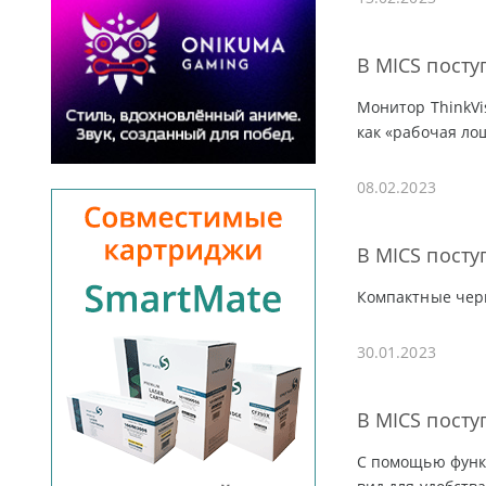
В MICS посту
Монитор ThinkVi
как «рабочая ло
08.02.2023
В MICS посту
Компактные чер
30.01.2023
В MICS посту
С помощью функ