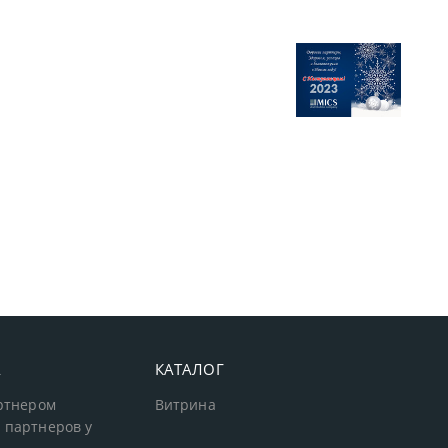
А
КАТАЛОГ
артнером
Витрина
 партнеров у