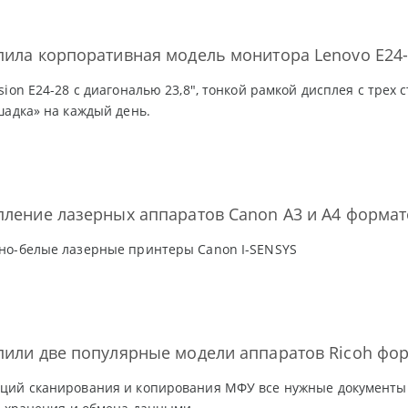
пила корпоративная модель монитора Lenovo E24
sion E24-28 с диагональю 23,8", тонкой рамкой дисплея с трех
шадка» на каждый день.
пление лазерных аппаратов Canon A3 и A4 формат
но-белые лазерные принтеры Canon I-SENSYS
пили две популярные модели аппаратов Ricoh фо
ций сканирования и копирования МФУ все нужные документы 