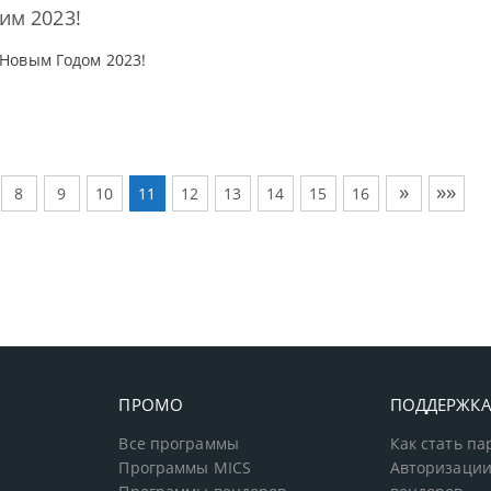
им 2023!
Новым Годом 2023!
»
»»
8
9
10
11
12
13
14
15
16
ПРОМО
ПОДДЕРЖК
Все программы
Как стать п
Программы MICS
Авторизации