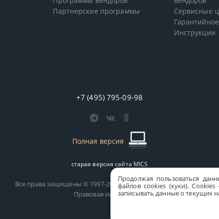
Программы вендоров
вендоров
Партнерские программы
Сервисные 
Гарантийное
Инструкции
+7 (495) 795-09-98
Полная версия
старая версия сайта
MICS
Продолжая пользоваться данн
Все права защищены © 1997-2026 MICS Distribution Company
файлов cookies (куки). Сookie
записывать данные о текущих на
Правовая информация