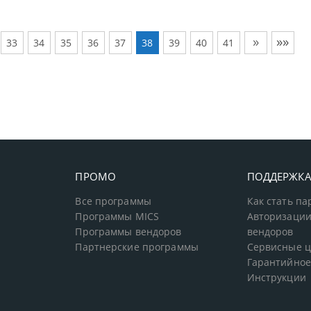
»
»»
33
34
35
36
37
38
39
40
41
ПРОМО
ПОДДЕРЖК
Все программы
Как стать п
Программы MICS
Авторизации
Программы вендоров
вендоров
Партнерские программы
Сервисные 
Гарантийное
Инструкции