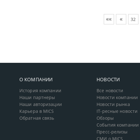
««
«
32
О КОМПАНИИ
НОВОСТИ
История компании
Все новости
Наши партнеры
Новости компании
Наши авторизации
Новости рынка
Карьера в MICS
IT-ресные новости
Обратная связь
Обзоры
События компании
Пресс-релизы
СМИ о MICS