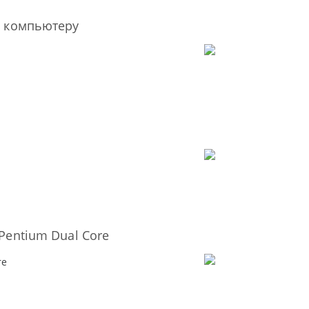
у компьютеру
Pentium Dual Core
re