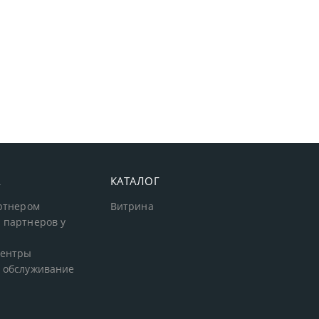
А
КАТАЛОГ
артнером
Витрина
 партнеров у
центры
 обслуживание