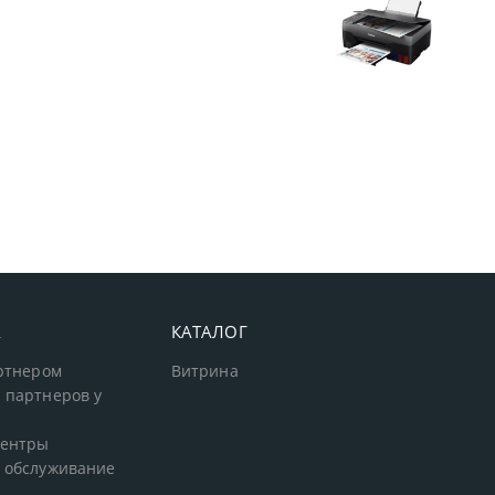
А
КАТАЛОГ
артнером
Витрина
 партнеров у
центры
 обслуживание