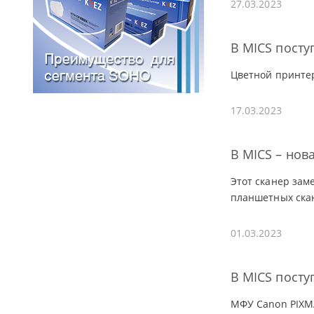
27.03.2023
В MICS пост
Цветной принтер
17.03.2023
В MICS – нов
Этот сканер зам
планшетных скан
01.03.2023
В MICS посту
МФУ Canon PIXM