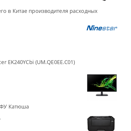
го в Китае производителя расходных
er EK240YCbi (UM.QE0EE.C01)
МФУ Катюша
,