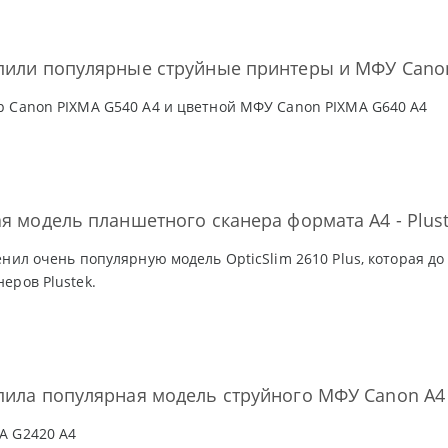
упили популярные струйные принтеры и МФУ Cano
 Canon PIXMA G540 А4 и цветной МФУ Canon PIXMA G640 A4
ая модель планшетного сканера формата A4 - Plust
енил очень популярную модель OpticSlim 2610 Plus, которая до
еров Plustek.
пила популярная модель струйного МФУ Canon А4
A G2420 А4