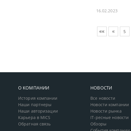
16.02.2023
««
«
5
О КОМПАНИИ
НОВОСТИ
История компании
Все новости
Наши партнеры
Новости компании
Наши авторизации
Новости рынка
Карьера в MICS
IT-ресные новости
Обратная связь
Обзоры
События компании