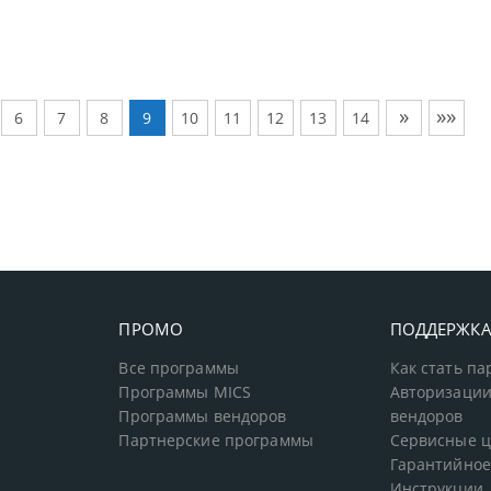
»
»»
6
7
8
9
10
11
12
13
14
ПРОМО
ПОДДЕРЖК
Все программы
Как стать п
Программы MICS
Авторизации
Программы вендоров
вендоров
Партнерские программы
Сервисные 
Гарантийное
Инструкции