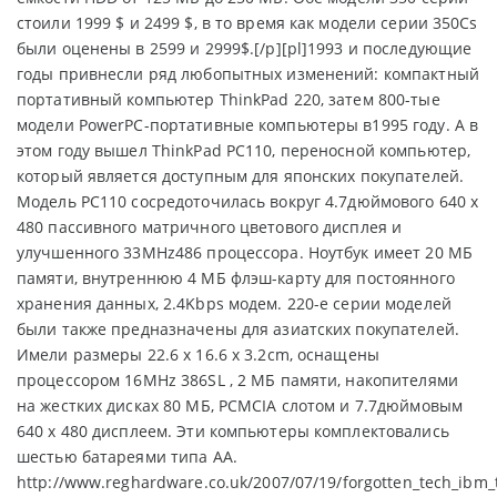
стоили 1999 $ и 2499 $, в то время как модели серии 350Cs
были оценены в 2599 и 2999$.[/p][pl]1993 и последующие
годы привнесли ряд любопытных изменений: компактный
портативный компьютер ThinkPad 220, затем 800-тые
модели PowerPC-портативные компьютеры в1995 году. А в
этом году вышел ThinkPad PC110, переносной компьютер,
который является доступным для японских покупателей.
Модель PC110 сосредоточилась вокруг 4.7дюймового 640 x
480 пассивного матричного цветового дисплея и
улучшенного 33MHz486 процессора. Ноутбук имеет 20 МБ
памяти, внутреннюю 4 МБ флэш-карту для постоянного
хранения данных, 2.4Kbps модем. 220-е серии моделей
были также предназначены для азиатских покупателей.
Имели размеры 22.6 x 16.6 x 3.2cm, оснащены
процессором 16MHz 386SL , 2 МБ памяти, накопителями
на жестких дисках 80 МБ, PCMCIA слотом и 7.7дюймовым
640 x 480 дисплеем. Эти компьютеры комплектовались
шестью батареями типа AA.
http://www.reghardware.co.uk/2007/07/19/forgotten_tech_ibm_