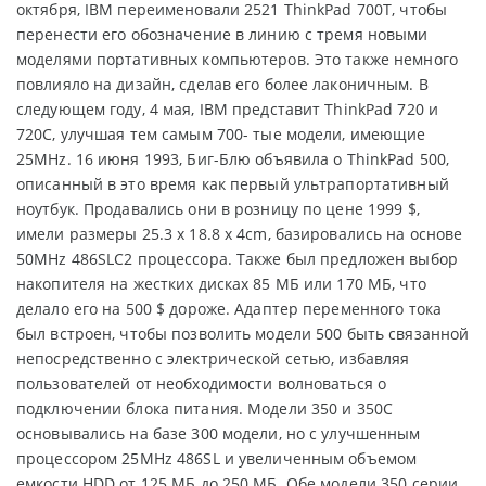
октября, IBM переименовали 2521 ThinkPad 700T, чтобы
перенести его обозначение в линию с тремя новыми
моделями портативных компьютеров. Это также немного
повлияло на дизайн, сделав его более лаконичным. В
следующем году, 4 мая, IBM представит ThinkPad 720 и
720C, улучшая тем самым 700- тые модели, имеющие
25MHz. 16 июня 1993, Биг-Блю объявила о ThinkPad 500,
описанный в это время как первый ультрапортативный
ноутбук. Продавались они в розницу по цене 1999 $,
имели размеры 25.3 x 18.8 x 4cm, базировались на основе
50MHz 486SLC2 процессора. Также был предложен выбор
накопителя на жестких дисках 85 МБ или 170 МБ, что
делало его на 500 $ дороже. Адаптер переменного тока
был встроен, чтобы позволить модели 500 быть связанной
непосредственно с электрической сетью, избавляя
пользователей от необходимости волноваться о
подключении блока питания. Модели 350 и 350C
основывались на базе 300 модели, но с улучшенным
процессором 25MHz 486SL и увеличенным объемом
емкости HDD от 125 МБ до 250 МБ. Обе модели 350 серии