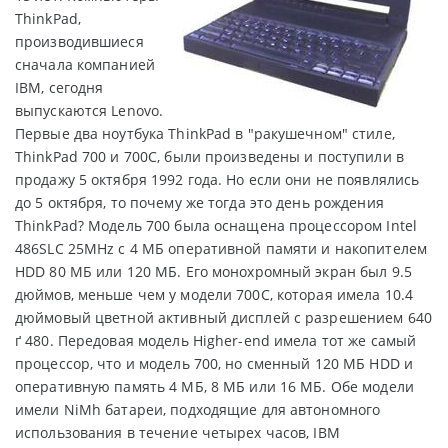
ThinkPad,
производившиеся
сначала компанией
IBM, сегодня
выпускаются Lenovo.
Первые два ноутбука ThinkPad в "ракушечном" стиле,
ThinkPad 700 и 700C, были произведены и поступили в
продажу 5 октября 1992 года. Но если они не появлялись
до 5 октября, то почему же тогда это день рождения
ThinkPad? Модель 700 была оснащена процессором Intel
486SLC 25MHz с 4 МБ оперативной памяти и накопителем
HDD 80 МБ или 120 МБ. Его монохромный экран был 9.5
дюймов, меньше чем у модели 700С, которая имела 10.4
дюймовый цветной активный дисплей с разрешением 640
ґ 480. Передовая модель Higher-end имела тот же самый
процессор, что и модель 700, но сменный 120 МБ HDD и
оперативную память 4 МБ, 8 МБ или 16 МБ. Обе модели
имели NiMh батареи, подходящие для автономного
использования в течение четырех часов, IBM