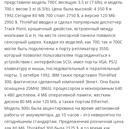
представили модель 700C весящую 3.5 кг (7.6lb), и модель
700 с весом 3 кг (6.5lb). Цена была высокой: 4 350 $ в
1992.Сегодня 80 МБ 700 стоит 2750 $, а версия 120 МБ-
2950 $. ThinkPad вводил и сделал популярным диспетчер
Track Point, крошечный джойстик, встроенный между
кнопками G и H. На месте сенсорной панели появился
сенсорный шарик. Каждая из моделей, как 700, так и 700C
могли быть подключены к порту репликатору 3550,
который позволял пользователям подсоединиться к
устройствам с интерфейсом SCSI, имел порты VGA, PS/2
клавиатуру и мышь, последовательный и параллельный
порты. 5 октября 1992, IBM также представил ThinkPad
300, фактически сделанный компанией Зенит. Она была
оснащена 25MHz 386SL процессором и монохромным 640
x 480 дисплеем, 4 МБ оперативной памяти, жестким
диском 80 МБ или 120 МБ, а также портом Ethernet.
Модель 300s была акцентирована на время автономной
работы от аккумулятора, до 10 часов – это невероятно по
сегодняшним стандартам. Предложенная розничная цена
для 80 МБ, ThinkPad 300 была 2375 $, в то время как