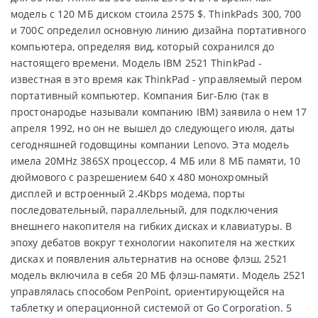
модель с 120 МБ диском стоила 2575 $. ThinkPads 300, 700
и 700C определил основную линию дизайна портативного
компьютера, определяя вид, который сохранился до
настоящего времени. Модель IBM 2521 ThinkPad -
известная в это время как ThinkPad - управляемый пером
портативный компьютер. Компания Биг-Блю (так в
простонародье называли компанию IBM) заявила о нем 17
апреля 1992, но он не вышел до следующего июля, даты
сегодняшней годовщины компании Lenovo. Эта модель
имела 20MHz 386SX процессор, 4 МБ или 8 МБ памяти, 10
дюймового c разрешением 640 x 480 монохромный
дисплей и встроенный 2.4Kbps модема, порты
последовательный, параллельный, для подключения
внешнего накопителя на гибких дисках и клавиатуры. В
эпоху дебатов вокруг технологии накопителя на жестких
дисках и появления альтернатив на основе флэш, 2521
модель включила в себя 20 МБ флэш-памяти. Модель 2521
управлялась способом PenPoint, ориентирующейся на
таблетку и операционной системой от Go Corporation. 5