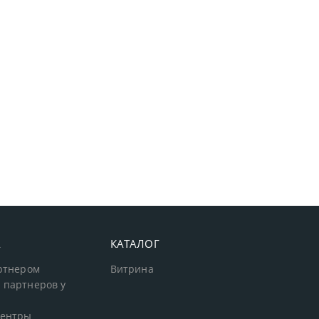
А
КАТАЛОГ
артнером
Витрина
 партнеров у
центры