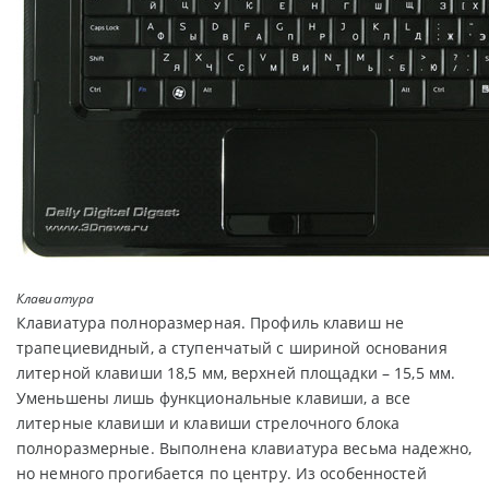
Клавиатура
Клавиатура полноразмерная. Профиль клавиш не
трапециевидный, а ступенчатый с шириной основания
литерной клавиши 18,5 мм, верхней площадки – 15,5 мм.
Уменьшены лишь функциональные клавиши, а все
литерные клавиши и клавиши стрелочного блока
полноразмерные. Выполнена клавиатура весьма надежно,
но немного прогибается по центру. Из особенностей