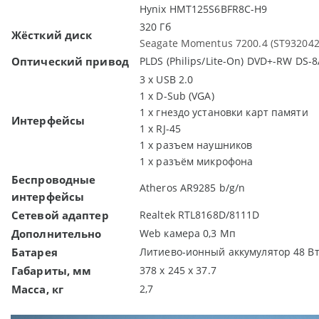
Hynix HMT125S6BFR8C-H9
320 Гб
Жёсткий диск
Seagate Momentus 7200.4 (ST932042
Оптический привод
PLDS (Philips/Lite-On) DVD+-RW DS-
3 х USB 2.0
1 x D-Sub (VGA)
1 x гнездо установки карт памяти
Интерфейсы
1 х RJ-45
1 х разъем наушников
1 х разъём микрофона
Беспроводные
Atheros AR9285 b/g/n
интерфейсы
Сетевой адаптер
Realtek RTL8168D/8111D
Дополнительно
Web камера 0,3 Мп
Батарея
Литиево-ионный аккумулятор 48 В
Габариты, мм
378 x 245 x 37.7
Масса, кг
2,7