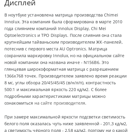
Дисплей
В ноутбуке установлена матрица производства Chimei
Innolux. Эта компания была сформирована в марте 2010
года слиянием компаний Innolux Display, Chi Mei
Optoelectronics и TPO Displays. После слияния она стала
крупнейшим тайваньским производителем ЖК-панелей,
потеснив с первого места AU Optronics. Матрица
сохранила маркировку Innolux, но на официальном сайте
новой компании она названа иначе - N156B6. Это
глянцевая широкоформатная матрица с разрешением
1366х768 точек. Производителем заявлено время реакции
8 мс, углы обзора 20/45/45/45 (в/н/л/п), контрастность
500:1 и максимальная яркость 220 кд/м2. С более
подробными характеристиками матрицы можно
ознакомиться
на сайте производителя
.
При замере максимальной яркости подсветки светимость
белого поля оказалась чуть ниже заявленной - 201,3 кд/м2,
а светимость чёрного поля - 2,58 кд/м2, поэтому ни о какой