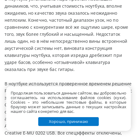
динамиков, что, учитывая стоимость ноутбука, вполне
ожидаемо, но качество звука оказалось неожиданно
неплохим. Конечно, частотный диапазон узок, но по
сравнению с конкурентами всё же ощутимо шире, кроме
того, звук более глубокий и насыщенный. Недостаток
лишь один, но в нём непосредственно вины встроенной
акустической системы нет, виновата конструкция
клавиатуры ноутбука, которая изредка дребезжит при
ударе басов, особенно «отзывчивой» клавиатура
оказалась при звуке бас гитары.
В ноутбуке используется проверенное временем решение
Realtek ALC269 - 4-канальный (2+2 канала) HD-аудиокодек с
Продолжая пользоваться данным сайтом, вы добровольно
заявленным соотношением для ЦАП и АЦП равным 98 дБ.
соглашаетесь на использование файлов cookies (куки).
Сookies – это небольшие текстовые файлы, в которые
С более подробными характеристиками кодека можно
браузер может записывать данные о текущих настройках
нашего сайта конкретно для вас.
ознакомиться
на сайте производителя
. Тестирование
аудиотракта производилось в пакете RightMark Audio
Хорошо, принимаю
Analyzer (далее RMAA) при помощи звукового интерфейса
Creative E-MU 0202 USB. Все спецэффекты отключены,