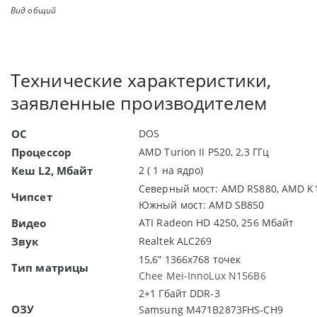
Вид общий
Технические характеристики,
заявленные производителем
ОС
DOS
Процессор
AMD Turion II P520, 2,3 ГГц
Кеш L2, Мбайт
2 ( 1 на ядро)
Северный мост: AMD RS880, AMD K
Чипсет
Южный мост: AMD SB850
Видео
ATI Radeon HD 4250, 256 Мбайт
Звук
Realtek ALC269
15,6” 1366х768 точек
Тип матрицы
Chee Mei-InnoLux N156B6
2+1 Гбайт DDR-3
ОЗУ
Samsung M471B2873FHS-CH9