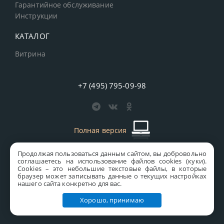
Гарантийное обслуживание
Инструкции
КАТАЛОГ
Витрина
+7 (495) 795-09-98
Полная версия
Продолжая пользоваться данным сайтом, вы добровольно
старая версия сайта
MICS
соглашаетесь на использование файлов cookies (куки).
Сookies – это небольшие текстовые файлы, в которые
Все права защищены © 1997-2026 MICS Distribution Company
браузер может записывать данные о текущих настройках
нашего сайта конкретно для вас.
Правовая информация
Хорошо, принимаю