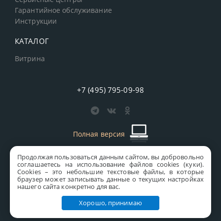
Гарантийное обслуживание
Инструкции
КАТАЛОГ
Витрина
+7 (495) 795-09-98
Полная версия
Продолжая пользоваться данным сайтом, вы добровольно
старая версия сайта
MICS
соглашаетесь на использование файлов cookies (куки).
Сookies – это небольшие текстовые файлы, в которые
Все права защищены © 1997-2026 MICS Distribution Company
браузер может записывать данные о текущих настройках
нашего сайта конкретно для вас.
Правовая информация
Хорошо, принимаю