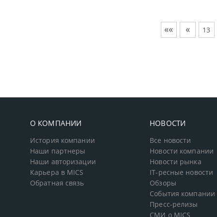
««
«
13
О КОМПАНИИ
НОВОСТИ
История компании
Все новости
Наши партнеры
Новости компании
Наши авторизации
Новости рынка
Карьера в MICS
IT-ресные новости
Обратная связь
Обзоры
События компании
Пресс-релизы
СМИ о MICS