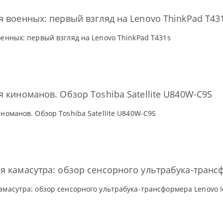
я военных: первый взгляд на Lenovo ThinkPad T43
оенных: первый взгляд на Lenovo ThinkPad T431s
я киноманов. Обзор Toshiba Satellite U840W-C9S
номанов. Обзор Toshiba Satellite U840W-C9S
я камасутра: обзор сенсорного ультрабука-транс
амасутра: обзор сенсорного ультрабука-трансформера Lenovo I