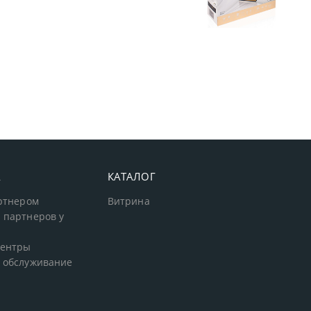
А
КАТАЛОГ
артнером
Витрина
 партнеров у
центры
 обслуживание