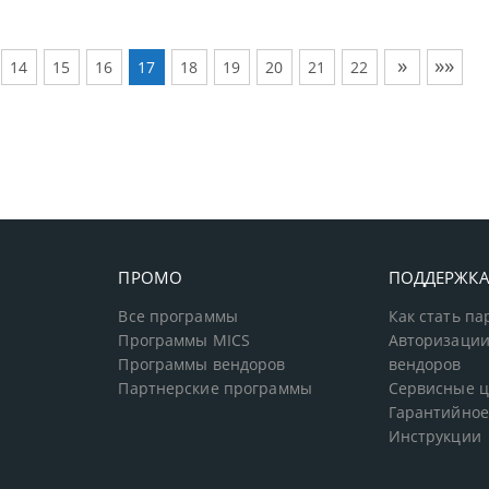
»
»»
14
15
16
17
18
19
20
21
22
ПРОМО
ПОДДЕРЖК
Все программы
Как стать п
Программы MICS
Авторизации
Программы вендоров
вендоров
Партнерские программы
Сервисные 
Гарантийное
Инструкции