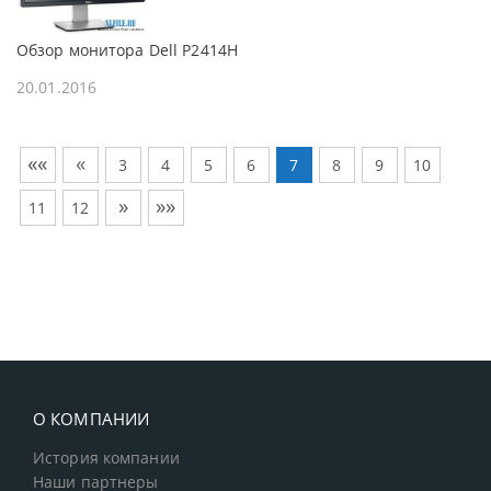
Обзор монитора Dell P2414H
20.01.2016
««
«
3
4
5
6
7
8
9
10
»
»»
11
12
О КОМПАНИИ
История компании
Наши партнеры