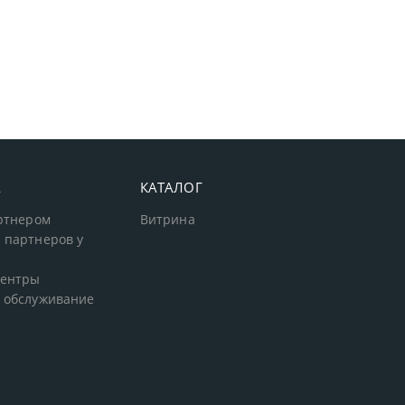
А
КАТАЛОГ
артнером
Витрина
 партнеров у
центры
 обслуживание