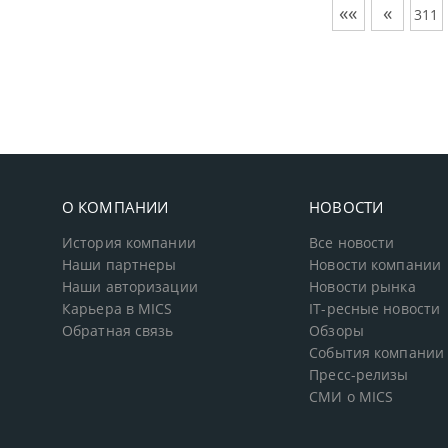
««
«
311
О КОМПАНИИ
НОВОСТИ
История компании
Все новости
Наши партнеры
Новости компании
Наши авторизации
Новости рынка
Карьера в MICS
IT-ресные новости
Обратная связь
Обзоры
События компании
Пресс-релизы
СМИ о MICS