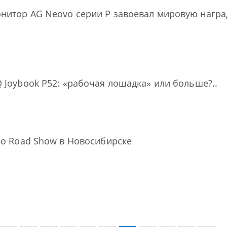
итор AG Neovo серии P завоевал мировую наград
 Joybook P52: «рабочая лошадка» или больше?..
eo Road Show в Новосибирске