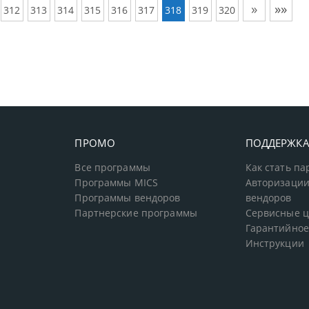
»
»»
312
313
314
315
316
317
318
319
320
ПРОМО
ПОДДЕРЖК
Все программы
Как стать п
Программы MICS
Авторизации
Программы вендоров
вендоров
Партнерские программы
Сервисные 
Гарантийное
Инструкции